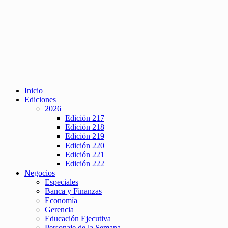
Inicio
Ediciones
2026
Edición 217
Edición 218
Edición 219
Edición 220
Edición 221
Edición 222
Negocios
Especiales
Banca y Finanzas
Economía
Gerencia
Educación Ejecutiva
Personaje de la Semana