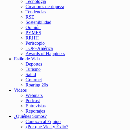
Tecnología
Creadores de riqueza
Tendencias
RSE
Sostenibilidad
Opinión
PYMES
RRHH
Periscopio
TOP+América
Awards of Happiness
Estilo de Vida
Deportes
Turismo
Salud
Gourmet
Roaring 20s
Videos
Webinars
Podcast
Entrevistas
Reportajes
¿Quiénes Somos?
Conozca al Equipo
¿Por qué Vida y Éxito?