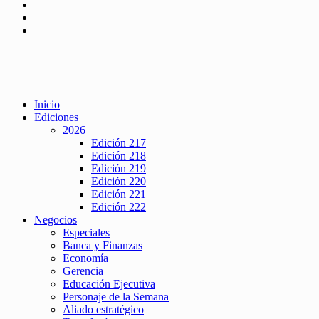
Inicio
Ediciones
2026
Edición 217
Edición 218
Edición 219
Edición 220
Edición 221
Edición 222
Negocios
Especiales
Banca y Finanzas
Economía
Gerencia
Educación Ejecutiva
Personaje de la Semana
Aliado estratégico