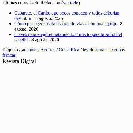
Últimas entradas de Redaccion
(
ver todo
)
Cabarete, el Caribe que pocos conocen y todos deberían
descubrir
- 8 agosto, 2026
Cómo proteger sus datos cuando viajas con una laptop
- 8
agosto, 2026
Claves para elegir el tratamiento correcto para la salud del
cabello
- 8 agosto, 2026
Etiquetas:
aduanas
/
Azofras
/
Costa Rica
/
ley de aduanas
/
zonas
francas
Revista Digital