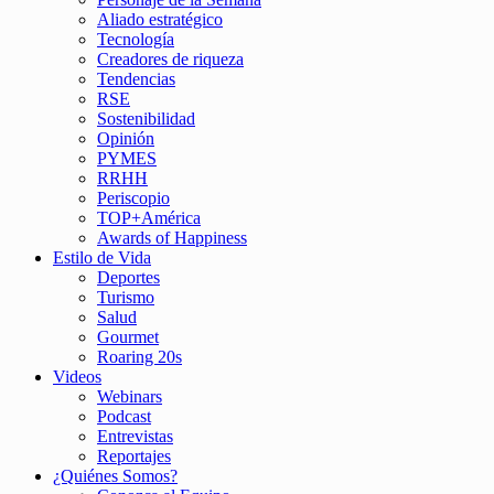
Aliado estratégico
Tecnología
Creadores de riqueza
Tendencias
RSE
Sostenibilidad
Opinión
PYMES
RRHH
Periscopio
TOP+América
Awards of Happiness
Estilo de Vida
Deportes
Turismo
Salud
Gourmet
Roaring 20s
Videos
Webinars
Podcast
Entrevistas
Reportajes
¿Quiénes Somos?