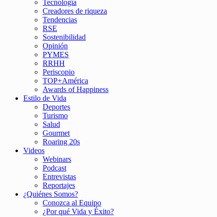
Tecnología
Creadores de riqueza
Tendencias
RSE
Sostenibilidad
Opinión
PYMES
RRHH
Periscopio
TOP+América
Awards of Happiness
Estilo de Vida
Deportes
Turismo
Salud
Gourmet
Roaring 20s
Videos
Webinars
Podcast
Entrevistas
Reportajes
¿Quiénes Somos?
Conozca al Equipo
¿Por qué Vida y Éxito?