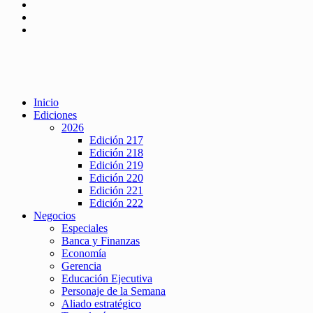
Inicio
Ediciones
2026
Edición 217
Edición 218
Edición 219
Edición 220
Edición 221
Edición 222
Negocios
Especiales
Banca y Finanzas
Economía
Gerencia
Educación Ejecutiva
Personaje de la Semana
Aliado estratégico