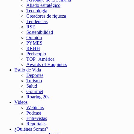
Aliado estratégico
Tecnología
Creadores de riqueza
Tendencias
RSE
Sostenibilidad
Opinión
PYMES
RRHH
Periscopio
TOP+América
Awards of Happiness
Estilo de Vida
Deportes
Turismo
Salud
Gourmet
Roaring 20s
Videos
Webinars
Podcast
Entrevistas
Reportajes
¿Quiénes Somos?