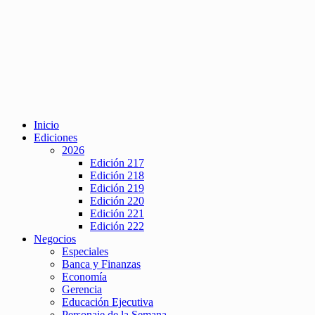
Inicio
Ediciones
2026
Edición 217
Edición 218
Edición 219
Edición 220
Edición 221
Edición 222
Negocios
Especiales
Banca y Finanzas
Economía
Gerencia
Educación Ejecutiva
Personaje de la Semana