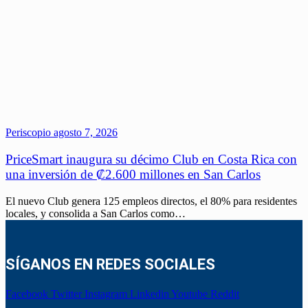
Periscopio
agosto 7, 2026
PriceSmart inaugura su décimo Club en Costa Rica con
una inversión de ₡2.600 millones en San Carlos
El nuevo Club genera 125 empleos directos, el 80% para residentes
locales, y consolida a San Carlos como…
SÍGANOS EN REDES SOCIALES
Facebook
Twitter
Instagram
Linkedin
Youtube
Reddit