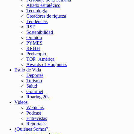
Aliado estratégico
Tecnología
Creadores de riqueza
Tendencias
RSE
Sostenibilidad
Opinión
PYMES
RRHH
Periscopio
TOP+América
Awards of Happiness
Estilo de Vida
Deportes
Turismo
Salud
Gourmet
Roaring 20s
Videos
Webinars
Podcast
Entrevistas
Reportajes
¿Quiénes Somos?