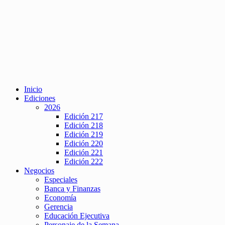
Inicio
Ediciones
2026
Edición 217
Edición 218
Edición 219
Edición 220
Edición 221
Edición 222
Negocios
Especiales
Banca y Finanzas
Economía
Gerencia
Educación Ejecutiva
Personaje de la Semana