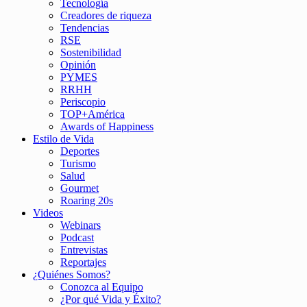
Tecnología
Creadores de riqueza
Tendencias
RSE
Sostenibilidad
Opinión
PYMES
RRHH
Periscopio
TOP+América
Awards of Happiness
Estilo de Vida
Deportes
Turismo
Salud
Gourmet
Roaring 20s
Videos
Webinars
Podcast
Entrevistas
Reportajes
¿Quiénes Somos?
Conozca al Equipo
¿Por qué Vida y Éxito?