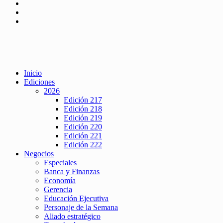
Inicio
Ediciones
2026
Edición 217
Edición 218
Edición 219
Edición 220
Edición 221
Edición 222
Negocios
Especiales
Banca y Finanzas
Economía
Gerencia
Educación Ejecutiva
Personaje de la Semana
Aliado estratégico