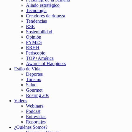
Aliado estratégico
Tecnología
Creadores de riqueza
Tendencias
RSE
Sostenibilidad
Opinión
PYMES
RRHH
Periscopio
TOP+América
Awards of Happiness
Estilo de Vida
Deportes
Turismo
Salud
Gourmet
Roaring 20s
Videos
Webinars
Podcast
Entrevistas
Reportajes
¿Quiénes Somos?