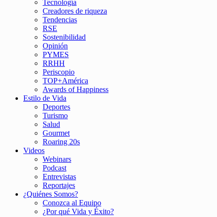
Tecnología
Creadores de riqueza
Tendencias
RSE
Sostenibilidad
Opinión
PYMES
RRHH
Periscopio
TOP+América
Awards of Happiness
Estilo de Vida
Deportes
Turismo
Salud
Gourmet
Roaring 20s
Videos
Webinars
Podcast
Entrevistas
Reportajes
¿Quiénes Somos?
Conozca al Equipo
¿Por qué Vida y Éxito?