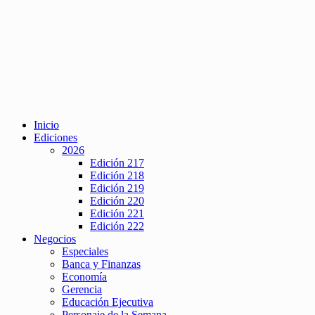
Inicio
Ediciones
2026
Edición 217
Edición 218
Edición 219
Edición 220
Edición 221
Edición 222
Negocios
Especiales
Banca y Finanzas
Economía
Gerencia
Educación Ejecutiva
Personaje de la Semana