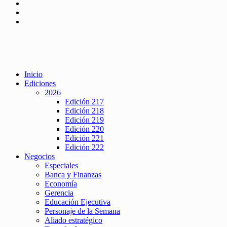
Inicio
Ediciones
2026
Edición 217
Edición 218
Edición 219
Edición 220
Edición 221
Edición 222
Negocios
Especiales
Banca y Finanzas
Economía
Gerencia
Educación Ejecutiva
Personaje de la Semana
Aliado estratégico