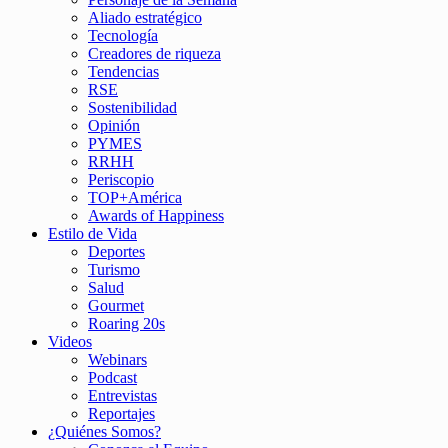
Aliado estratégico
Tecnología
Creadores de riqueza
Tendencias
RSE
Sostenibilidad
Opinión
PYMES
RRHH
Periscopio
TOP+América
Awards of Happiness
Estilo de Vida
Deportes
Turismo
Salud
Gourmet
Roaring 20s
Videos
Webinars
Podcast
Entrevistas
Reportajes
¿Quiénes Somos?