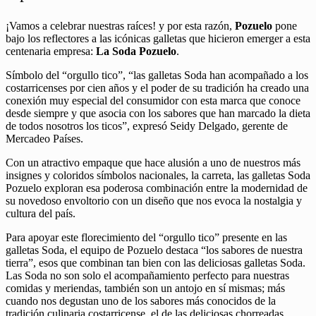
¡Vamos a celebrar nuestras raíces! y por esta razón,
Pozuelo
pone
bajo los reflectores a las icónicas galletas que hicieron emerger a esta
centenaria empresa:
La Soda Pozuelo
.
Símbolo del “orgullo tico”, “las galletas Soda han acompañado a los
costarricenses por cien años y el poder de su tradición ha creado una
conexión muy especial del consumidor con esta marca que conoce
desde siempre y que asocia con los sabores que han marcado la dieta
de todos nosotros los ticos”, expresó Seidy Delgado, gerente de
Mercadeo Países.
Con un atractivo empaque que hace alusión a uno de nuestros más
insignes y coloridos símbolos nacionales, la carreta, las galletas Soda
Pozuelo exploran esa poderosa combinación entre la modernidad de
su novedoso envoltorio con un diseño que nos evoca la nostalgia y
cultura del país.
Para apoyar este florecimiento del “orgullo tico” presente en las
galletas Soda, el equipo de Pozuelo destaca “los sabores de nuestra
tierra”, esos que combinan tan bien con las deliciosas galletas Soda.
Las Soda no son solo el acompañamiento perfecto para nuestras
comidas y meriendas, también son un antojo en sí mismas; más
cuando nos degustan uno de los sabores más conocidos de la
tradición culinaria costarricense, el de las deliciosas chorreadas.