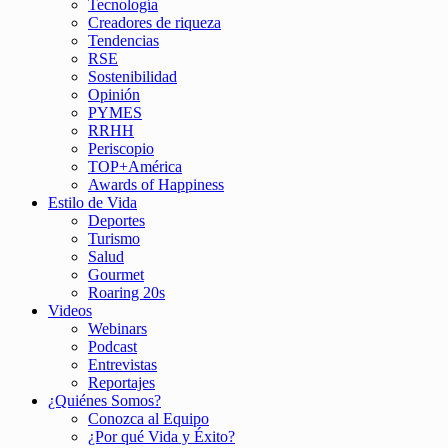
Tecnología
Creadores de riqueza
Tendencias
RSE
Sostenibilidad
Opinión
PYMES
RRHH
Periscopio
TOP+América
Awards of Happiness
Estilo de Vida
Deportes
Turismo
Salud
Gourmet
Roaring 20s
Videos
Webinars
Podcast
Entrevistas
Reportajes
¿Quiénes Somos?
Conozca al Equipo
¿Por qué Vida y Éxito?