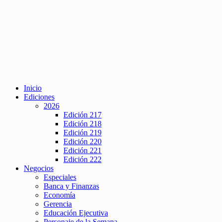
Inicio
Ediciones
2026
Edición 217
Edición 218
Edición 219
Edición 220
Edición 221
Edición 222
Negocios
Especiales
Banca y Finanzas
Economía
Gerencia
Educación Ejecutiva
Personaje de la Semana