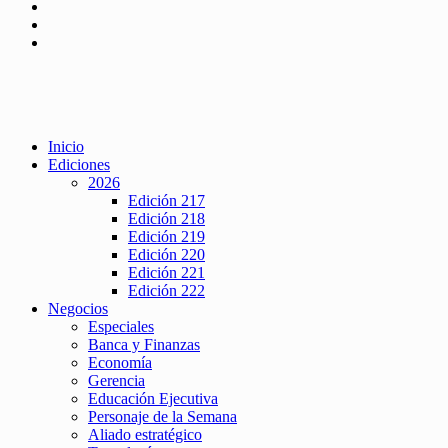
Inicio
Ediciones
2026
Edición 217
Edición 218
Edición 219
Edición 220
Edición 221
Edición 222
Negocios
Especiales
Banca y Finanzas
Economía
Gerencia
Educación Ejecutiva
Personaje de la Semana
Aliado estratégico