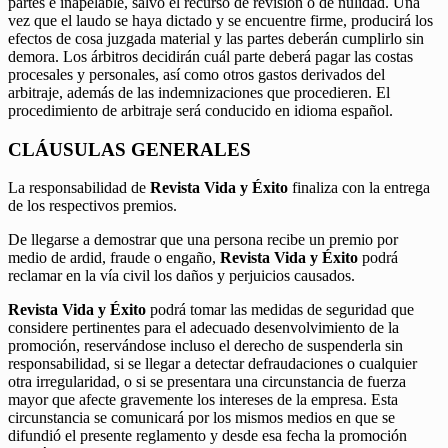
partes e inapelable, salvo el recurso de revisión o de nulidad. Una
vez que el laudo se haya dictado y se encuentre firme, producirá los
efectos de cosa juzgada material y las partes deberán cumplirlo sin
demora. Los árbitros decidirán cuál parte deberá pagar las costas
procesales y personales, así como otros gastos derivados del
arbitraje, además de las indemnizaciones que procedieren. El
procedimiento de arbitraje será conducido en idioma español.
CLÁUSULAS GENERALES
La responsabilidad de
Revista Vida y Éxito
finaliza con la entrega
de los respectivos premios.
De llegarse a demostrar que una persona recibe un premio por
medio de ardid, fraude o engaño,
Revista Vida y Éxito
podrá
reclamar en la vía civil los daños y perjuicios causados.
Revista Vida y Éxito
podrá tomar las medidas de seguridad que
considere pertinentes para el adecuado desenvolvimiento de la
promoción, reservándose incluso el derecho de suspenderla sin
responsabilidad, si se llegar a detectar defraudaciones o cualquier
otra irregularidad, o si se presentara una circunstancia de fuerza
mayor que afecte gravemente los intereses de la empresa. Esta
circunstancia se comunicará por los mismos medios en que se
difundió el presente reglamento y desde esa fecha la promoción