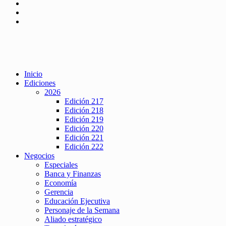
Inicio
Ediciones
2026
Edición 217
Edición 218
Edición 219
Edición 220
Edición 221
Edición 222
Negocios
Especiales
Banca y Finanzas
Economía
Gerencia
Educación Ejecutiva
Personaje de la Semana
Aliado estratégico