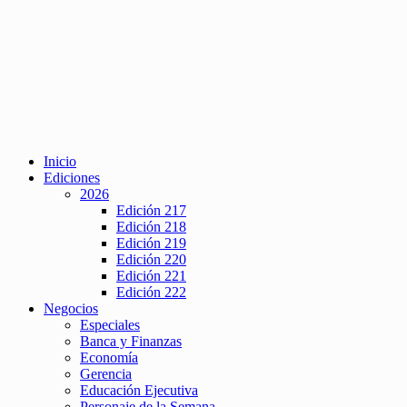
Inicio
Ediciones
2026
Edición 217
Edición 218
Edición 219
Edición 220
Edición 221
Edición 222
Negocios
Especiales
Banca y Finanzas
Economía
Gerencia
Educación Ejecutiva
Personaje de la Semana