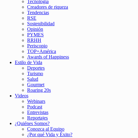
Tecnología
Creadores de riqueza
Tendencias
RSE
Sostenibilidad
Opinión
PYMES
RRHH
Periscopio
TOP+América
Awards of Happiness
Estilo de Vida
Deportes
Turismo
Salud
Gourmet
Roaring 20s
Videos
Webinars
Podcast
Entrevistas
Reportajes
¿Quiénes Somos?
Conozca al Equipo
¿Por qué Vida y Éxito?