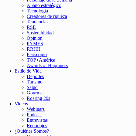
Aliado estratégico
Tecnología
Creadores de riqueza
Tendencias
RSE
Sostenibilidad
Opinión
PYMES
RRHH
Periscopio
TOP+América
Awards of Happiness
Estilo de Vida
Deportes
Turismo
Salud
Gourmet
Roaring 20s
Videos
Webinars
Podcast
Entrevistas
Reportajes
¿Quiénes Somos?