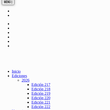
MENÚ |
Inicio
Ediciones
2026
Edición 217
Edición 218
Edición 219
Edición 220
Edición 221
Edición 222