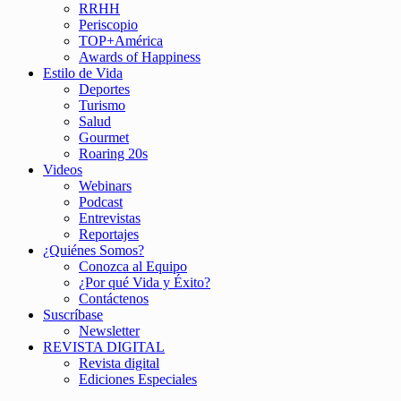
RRHH
Periscopio
TOP+América
Awards of Happiness
Estilo de Vida
Deportes
Turismo
Salud
Gourmet
Roaring 20s
Videos
Webinars
Podcast
Entrevistas
Reportajes
¿Quiénes Somos?
Conozca al Equipo
¿Por qué Vida y Éxito?
Contáctenos
Suscríbase
Newsletter
REVISTA DIGITAL
Revista digital
Ediciones Especiales