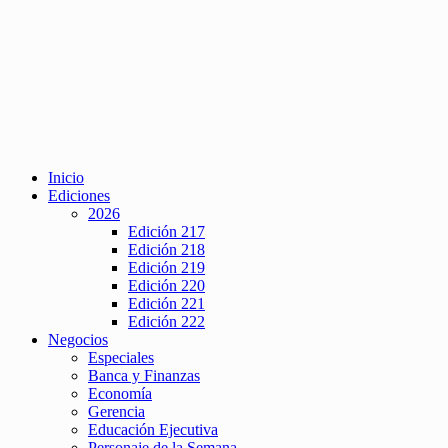
Inicio
Ediciones
2026
Edición 217
Edición 218
Edición 219
Edición 220
Edición 221
Edición 222
Negocios
Especiales
Banca y Finanzas
Economía
Gerencia
Educación Ejecutiva
Personaje de la Semana