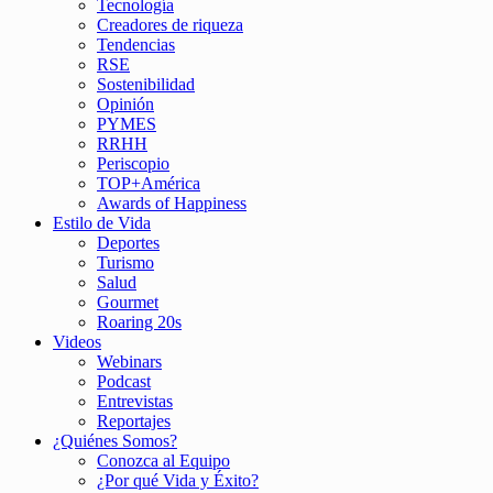
Tecnología
Creadores de riqueza
Tendencias
RSE
Sostenibilidad
Opinión
PYMES
RRHH
Periscopio
TOP+América
Awards of Happiness
Estilo de Vida
Deportes
Turismo
Salud
Gourmet
Roaring 20s
Videos
Webinars
Podcast
Entrevistas
Reportajes
¿Quiénes Somos?
Conozca al Equipo
¿Por qué Vida y Éxito?