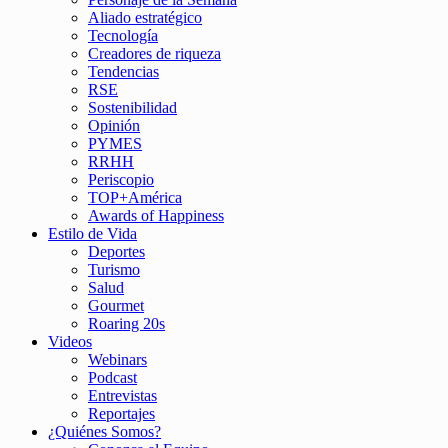
Aliado estratégico
Tecnología
Creadores de riqueza
Tendencias
RSE
Sostenibilidad
Opinión
PYMES
RRHH
Periscopio
TOP+América
Awards of Happiness
Estilo de Vida
Deportes
Turismo
Salud
Gourmet
Roaring 20s
Videos
Webinars
Podcast
Entrevistas
Reportajes
¿Quiénes Somos?