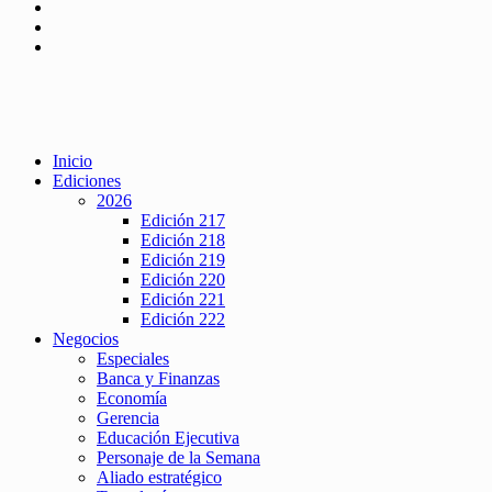
Inicio
Ediciones
2026
Edición 217
Edición 218
Edición 219
Edición 220
Edición 221
Edición 222
Negocios
Especiales
Banca y Finanzas
Economía
Gerencia
Educación Ejecutiva
Personaje de la Semana
Aliado estratégico