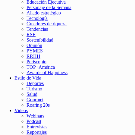
Educación Ejecutiva
Personaje de la Semana
Aliado estratégico
Tecnología
Creadores de riqueza
Tendencias
RSE
Sostenibilidad
Opinión
PYMES
RRHH
Periscopio
TOP+América
Awards of Happiness
Estilo de Vida
Deportes
Turismo
Salud
Gourmet
Roaring 20s
Videos
Webinars
Podcast
Entrevistas
Reportajes