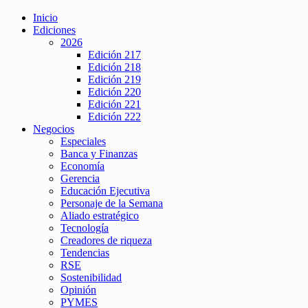
Inicio
Ediciones
2026
Edición 217
Edición 218
Edición 219
Edición 220
Edición 221
Edición 222
Negocios
Especiales
Banca y Finanzas
Economía
Gerencia
Educación Ejecutiva
Personaje de la Semana
Aliado estratégico
Tecnología
Creadores de riqueza
Tendencias
RSE
Sostenibilidad
Opinión
PYMES