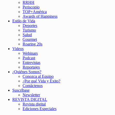
RRHH
Periscopio
TOP+América
Awards of Happiness
Estilo de Vida
Deportes
Turismo
Salud
Gourmet
Roaring 20s
Videos
Webinars
Podcast
Entrevistas
Reportajes
¿Quiénes Somos?
Conozca al Equipo
¿Por qué Vida y Éxito?
Contáctenos
Suscríbase
Newsletter
REVISTA DIGITAL
Revista digital
Ediciones Especiales