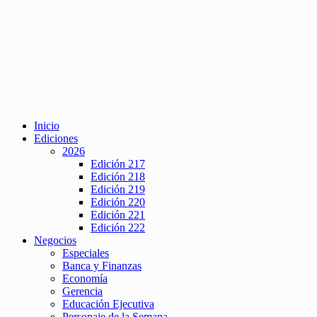
Inicio
Ediciones
2026
Edición 217
Edición 218
Edición 219
Edición 220
Edición 221
Edición 222
Negocios
Especiales
Banca y Finanzas
Economía
Gerencia
Educación Ejecutiva
Personaje de la Semana