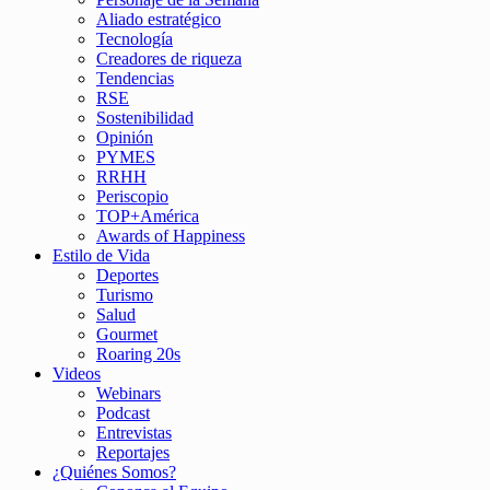
Aliado estratégico
Tecnología
Creadores de riqueza
Tendencias
RSE
Sostenibilidad
Opinión
PYMES
RRHH
Periscopio
TOP+América
Awards of Happiness
Estilo de Vida
Deportes
Turismo
Salud
Gourmet
Roaring 20s
Videos
Webinars
Podcast
Entrevistas
Reportajes
¿Quiénes Somos?