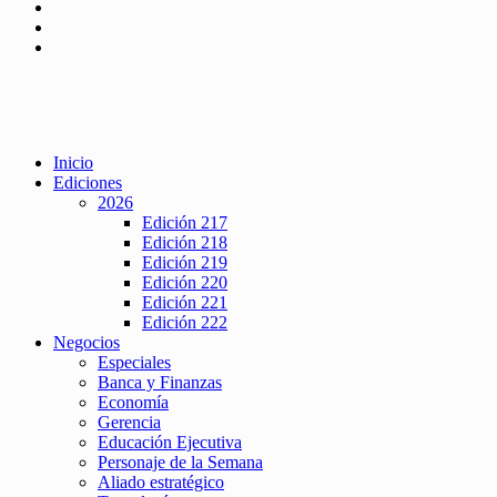
Inicio
Ediciones
2026
Edición 217
Edición 218
Edición 219
Edición 220
Edición 221
Edición 222
Negocios
Especiales
Banca y Finanzas
Economía
Gerencia
Educación Ejecutiva
Personaje de la Semana
Aliado estratégico