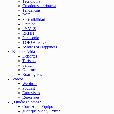
Tecnología
Creadores de riqueza
Tendencias
RSE
Sostenibilidad
Opinión
PYMES
RRHH
Periscopio
TOP+América
Awards of Happiness
Estilo de Vida
Deportes
Turismo
Salud
Gourmet
Roaring 20s
Videos
Webinars
Podcast
Entrevistas
Reportajes
¿Quiénes Somos?
Conozca al Equipo
¿Por qué Vida y Éxito?