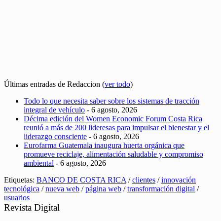
Últimas entradas de Redaccion
(
ver todo
)
Todo lo que necesita saber sobre los sistemas de tracción
integral de vehículo
- 6 agosto, 2026
Décima edición del Women Economic Forum Costa Rica
reunió a más de 200 lideresas para impulsar el bienestar y el
liderazgo consciente
- 6 agosto, 2026
Eurofarma Guatemala inaugura huerta orgánica que
promueve reciclaje, alimentación saludable y compromiso
ambiental
- 6 agosto, 2026
Etiquetas:
BANCO DE COSTA RICA
/
clientes
/
innovación
tecnológica
/
nueva web
/
página web
/
transformación digital
/
usuarios
Revista Digital