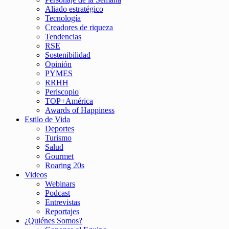
Aliado estratégico
Tecnología
Creadores de riqueza
Tendencias
RSE
Sostenibilidad
Opinión
PYMES
RRHH
Periscopio
TOP+América
Awards of Happiness
Estilo de Vida
Deportes
Turismo
Salud
Gourmet
Roaring 20s
Videos
Webinars
Podcast
Entrevistas
Reportajes
¿Quiénes Somos?