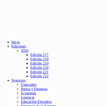
Inicio
Ediciones
2026
Edición 217
Edición 218
Edición 219
Edición 220
Edición 221
Edición 222
Negocios
Especiales
Banca y Finanzas
Economía
Gerencia
Educación Ejecutiva
Personaje de la Semana