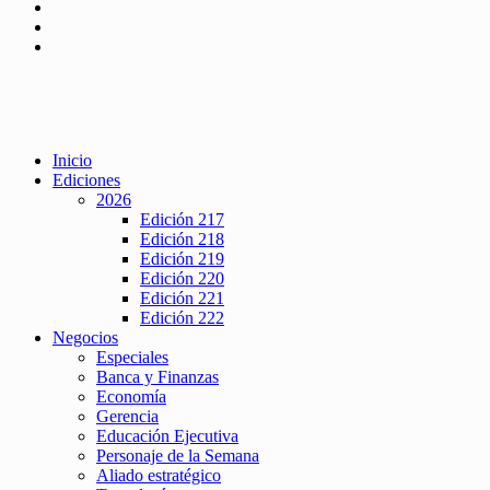
Inicio
Ediciones
2026
Edición 217
Edición 218
Edición 219
Edición 220
Edición 221
Edición 222
Negocios
Especiales
Banca y Finanzas
Economía
Gerencia
Educación Ejecutiva
Personaje de la Semana
Aliado estratégico