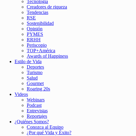
Tecnología
Creadores de riqueza
Tendencias
RSE
Sostenibilidad
Opinión
PYMES
RRHH
Periscopio
TOP+América
Awards of Happiness
Estilo de Vida
Deportes
Turismo
Salud
Gourmet
Roaring 20s
Videos
Webinars
Podcast
Entrevistas
Reportajes
¿Quiénes Somos?
Conozca al Equipo
¿Por qué Vida y Éxito?