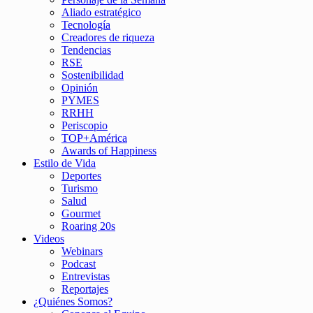
Aliado estratégico
Tecnología
Creadores de riqueza
Tendencias
RSE
Sostenibilidad
Opinión
PYMES
RRHH
Periscopio
TOP+América
Awards of Happiness
Estilo de Vida
Deportes
Turismo
Salud
Gourmet
Roaring 20s
Videos
Webinars
Podcast
Entrevistas
Reportajes
¿Quiénes Somos?