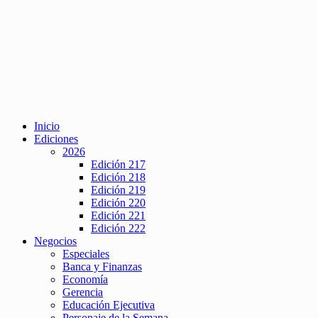
Inicio
Ediciones
2026
Edición 217
Edición 218
Edición 219
Edición 220
Edición 221
Edición 222
Negocios
Especiales
Banca y Finanzas
Economía
Gerencia
Educación Ejecutiva
Personaje de la Semana