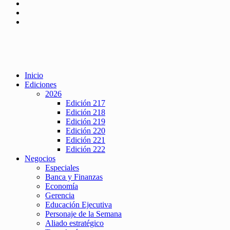
Inicio
Ediciones
2026
Edición 217
Edición 218
Edición 219
Edición 220
Edición 221
Edición 222
Negocios
Especiales
Banca y Finanzas
Economía
Gerencia
Educación Ejecutiva
Personaje de la Semana
Aliado estratégico