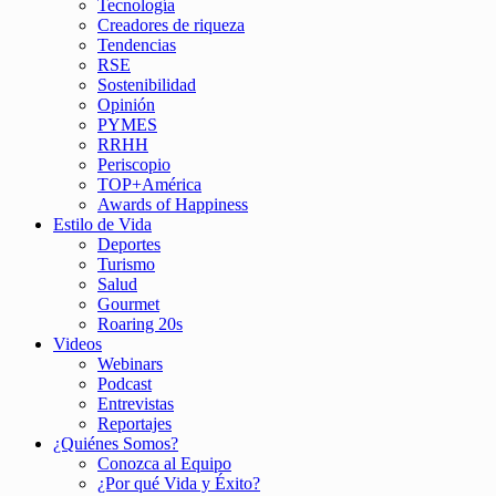
Tecnología
Creadores de riqueza
Tendencias
RSE
Sostenibilidad
Opinión
PYMES
RRHH
Periscopio
TOP+América
Awards of Happiness
Estilo de Vida
Deportes
Turismo
Salud
Gourmet
Roaring 20s
Videos
Webinars
Podcast
Entrevistas
Reportajes
¿Quiénes Somos?
Conozca al Equipo
¿Por qué Vida y Éxito?