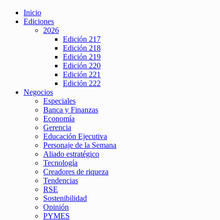
Inicio
Ediciones
2026
Edición 217
Edición 218
Edición 219
Edición 220
Edición 221
Edición 222
Negocios
Especiales
Banca y Finanzas
Economía
Gerencia
Educación Ejecutiva
Personaje de la Semana
Aliado estratégico
Tecnología
Creadores de riqueza
Tendencias
RSE
Sostenibilidad
Opinión
PYMES