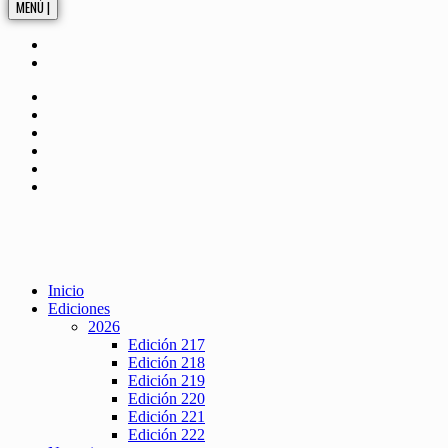
MENÚ |
Inicio
Ediciones
2026
Edición 217
Edición 218
Edición 219
Edición 220
Edición 221
Edición 222