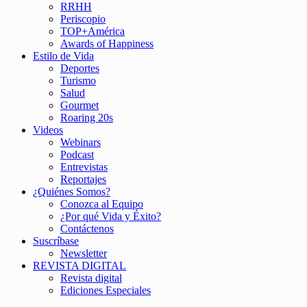
RRHH
Periscopio
TOP+América
Awards of Happiness
Estilo de Vida
Deportes
Turismo
Salud
Gourmet
Roaring 20s
Videos
Webinars
Podcast
Entrevistas
Reportajes
¿Quiénes Somos?
Conozca al Equipo
¿Por qué Vida y Éxito?
Contáctenos
Suscríbase
Newsletter
REVISTA DIGITAL
Revista digital
Ediciones Especiales