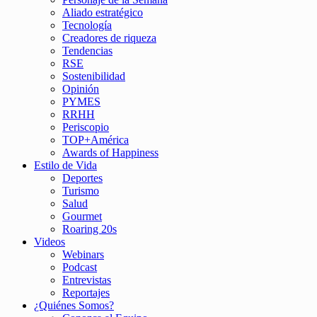
Aliado estratégico
Tecnología
Creadores de riqueza
Tendencias
RSE
Sostenibilidad
Opinión
PYMES
RRHH
Periscopio
TOP+América
Awards of Happiness
Estilo de Vida
Deportes
Turismo
Salud
Gourmet
Roaring 20s
Videos
Webinars
Podcast
Entrevistas
Reportajes
¿Quiénes Somos?