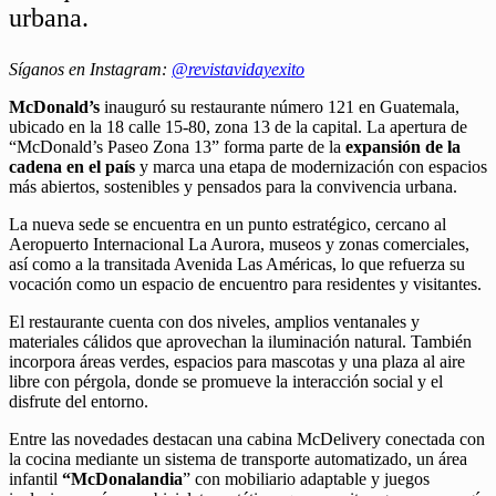
urbana.
Síganos en Instagram:
@revistavidayexito
McDonald’s
inauguró su restaurante número 121 en Guatemala,
ubicado en la 18 calle 15-80, zona 13 de la capital. La apertura de
“McDonald’s Paseo Zona 13” forma parte de la
expansión de la
cadena en el país
y marca una etapa de modernización con espacios
más abiertos, sostenibles y pensados para la convivencia urbana.
La nueva sede se encuentra en un punto estratégico, cercano al
Aeropuerto Internacional La Aurora, museos y zonas comerciales,
así como a la transitada Avenida Las Américas, lo que refuerza su
vocación como un espacio de encuentro para residentes y visitantes.
El restaurante cuenta con dos niveles, amplios ventanales y
materiales cálidos que aprovechan la iluminación natural. También
incorpora áreas verdes, espacios para mascotas y una plaza al aire
libre con pérgola, donde se promueve la interacción social y el
disfrute del entorno.
Entre las novedades destacan una cabina McDelivery conectada con
la cocina mediante un sistema de transporte automatizado, un área
infantil
“McDonalandia
” con mobiliario adaptable y juegos