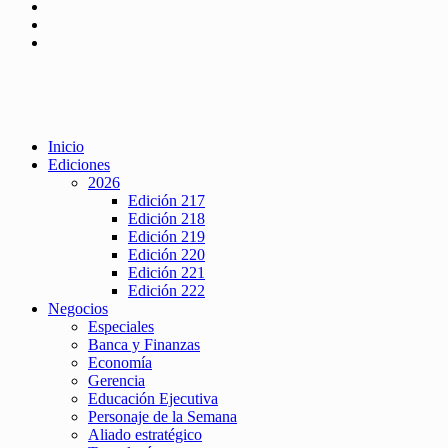
Inicio
Ediciones
2026
Edición 217
Edición 218
Edición 219
Edición 220
Edición 221
Edición 222
Negocios
Especiales
Banca y Finanzas
Economía
Gerencia
Educación Ejecutiva
Personaje de la Semana
Aliado estratégico