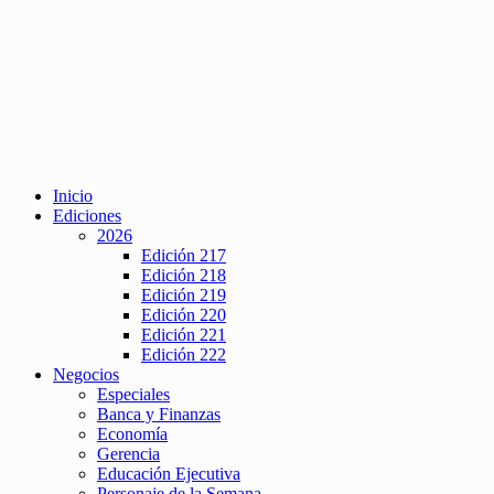
Inicio
Ediciones
2026
Edición 217
Edición 218
Edición 219
Edición 220
Edición 221
Edición 222
Negocios
Especiales
Banca y Finanzas
Economía
Gerencia
Educación Ejecutiva
Personaje de la Semana