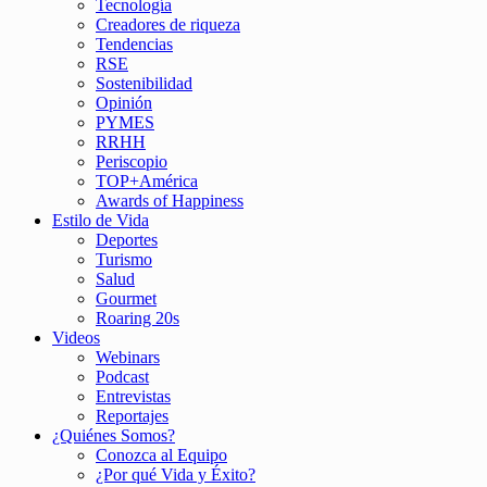
Tecnología
Creadores de riqueza
Tendencias
RSE
Sostenibilidad
Opinión
PYMES
RRHH
Periscopio
TOP+América
Awards of Happiness
Estilo de Vida
Deportes
Turismo
Salud
Gourmet
Roaring 20s
Videos
Webinars
Podcast
Entrevistas
Reportajes
¿Quiénes Somos?
Conozca al Equipo
¿Por qué Vida y Éxito?