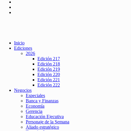
Inicio
Ediciones
2026
Edición 217
Edición 218
Edición 219
Edición 220
Edición 221
Edición 222
Negocios
Especiales
Banca y Finanzas
Economía
Gerencia
Educación Ejecutiva
Personaje de la Semana
Aliado estratégico