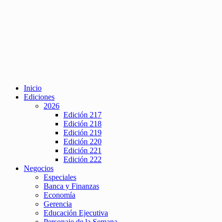
Inicio
Ediciones
2026
Edición 217
Edición 218
Edición 219
Edición 220
Edición 221
Edición 222
Negocios
Especiales
Banca y Finanzas
Economía
Gerencia
Educación Ejecutiva
Personaje de la Semana