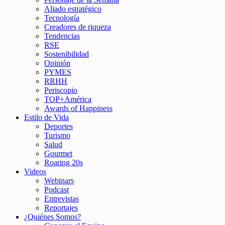
Aliado estratégico
Tecnología
Creadores de riqueza
Tendencias
RSE
Sostenibilidad
Opinión
PYMES
RRHH
Periscopio
TOP+América
Awards of Happiness
Estilo de Vida
Deportes
Turismo
Salud
Gourmet
Roaring 20s
Videos
Webinars
Podcast
Entrevistas
Reportajes
¿Quiénes Somos?