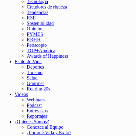
Tecnología
Creadores de riqueza
Tendencias
RSE
Sostenibilidad
Opinión
PYMES
RRHH
Periscopio
TOP+América
Awards of Happiness
Estilo de Vida
Deportes
Turismo
Salud
Gourmet
Roaring 20s
Videos
Webinars
Podcast
Entrevistas
Reportajes
¿Quiénes Somos?
Conozca al Equipo
¿Por qué Vida y Éxito?