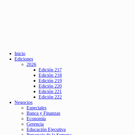
Inicio
Ediciones
2026
Edición 217
Edición 218
Edición 219
Edición 220
Edición 221
Edición 222
Negocios
Especiales
Banca y Finanzas
Economía
Gerencia
Educación Ejecutiva
Personaje de la Semana