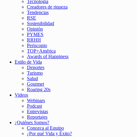
Tecnología
Creadores de riqueza
Tendencias
RSE
Sostenibilidad
Opinión
PYMES
RRHH
Periscopio
TOP+América
Awards of Happiness
Estilo de Vida
Deportes
Turismo
Salud
Gourmet
Roaring 20s
Videos
Webinars
Podcast
Entrevistas
Reportajes
¿Quiénes Somos?
Conozca al Equipo
¿Por qué Vida y Éxito?