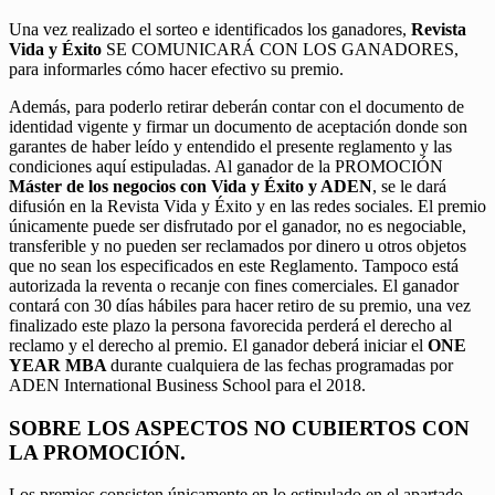
Una vez realizado el sorteo e identificados los ganadores,
Revista
Vida y Éxito
SE COMUNICARÁ CON LOS GANADORES,
para informarles cómo hacer efectivo su premio.
Además, para poderlo retirar deberán contar con el documento de
identidad vigente y firmar un documento de aceptación donde son
garantes de haber leído y entendido el presente reglamento y las
condiciones aquí estipuladas. Al ganador de la PROMOCIÓN
Máster de los negocios con Vida y Éxito y ADEN
, se le dará
difusión en la Revista Vida y Éxito y en las redes sociales. El premio
únicamente puede ser disfrutado por el ganador, no es negociable,
transferible y no pueden ser reclamados por dinero u otros objetos
que no sean los especificados en este Reglamento. Tampoco está
autorizada la reventa o recanje con fines comerciales. El ganador
contará con 30 días hábiles para hacer retiro de su premio, una vez
finalizado este plazo la persona favorecida perderá el derecho al
reclamo y el derecho al premio. El ganador deberá iniciar el
ONE
YEAR MBA
durante cualquiera de las fechas programadas por
ADEN International Business School para el 2018.
SOBRE LOS ASPECTOS NO CUBIERTOS CON
LA PROMOCIÓN.
Los premios consisten únicamente en lo estipulado en el apartado