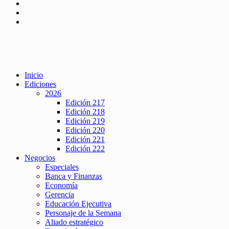
Inicio
Ediciones
2026
Edición 217
Edición 218
Edición 219
Edición 220
Edición 221
Edición 222
Negocios
Especiales
Banca y Finanzas
Economía
Gerencia
Educación Ejecutiva
Personaje de la Semana
Aliado estratégico