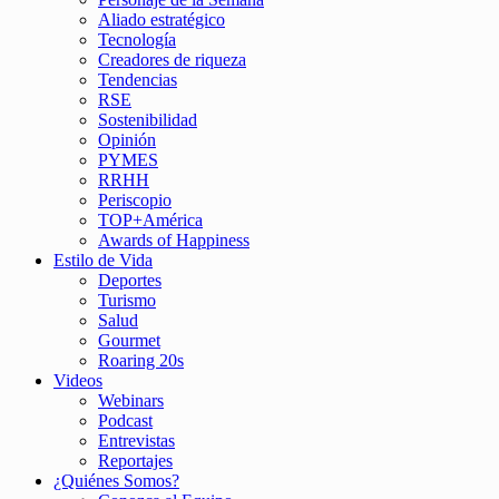
Aliado estratégico
Tecnología
Creadores de riqueza
Tendencias
RSE
Sostenibilidad
Opinión
PYMES
RRHH
Periscopio
TOP+América
Awards of Happiness
Estilo de Vida
Deportes
Turismo
Salud
Gourmet
Roaring 20s
Videos
Webinars
Podcast
Entrevistas
Reportajes
¿Quiénes Somos?