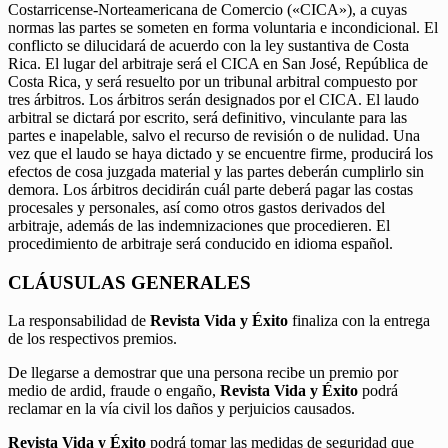
Costarricense-Norteamericana de Comercio («CICA»), a cuyas
normas las partes se someten en forma voluntaria e incondicional. El
conflicto se dilucidará de acuerdo con la ley sustantiva de Costa
Rica. El lugar del arbitraje será el CICA en San José, República de
Costa Rica, y será resuelto por un tribunal arbitral compuesto por
tres árbitros. Los árbitros serán designados por el CICA. El laudo
arbitral se dictará por escrito, será definitivo, vinculante para las
partes e inapelable, salvo el recurso de revisión o de nulidad. Una
vez que el laudo se haya dictado y se encuentre firme, producirá los
efectos de cosa juzgada material y las partes deberán cumplirlo sin
demora. Los árbitros decidirán cuál parte deberá pagar las costas
procesales y personales, así como otros gastos derivados del
arbitraje, además de las indemnizaciones que procedieren. El
procedimiento de arbitraje será conducido en idioma español.
CLÁUSULAS GENERALES
La responsabilidad de
Revista Vida y Éxito
finaliza con la entrega
de los respectivos premios.
De llegarse a demostrar que una persona recibe un premio por
medio de ardid, fraude o engaño,
Revista Vida y Éxito
podrá
reclamar en la vía civil los daños y perjuicios causados.
Revista Vida y Éxito
podrá tomar las medidas de seguridad que