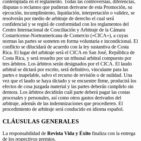
contemplada en el reglamento. Todas las controversias, diferencias,
disputas o reclamos que pudieran derivarse de esta Promoción, su
ejecución, incumplimiento, liquidación, interpretación o validez, se
resolverán por medio de arbitraje de derecho el cual será
confidencial y se regirá de conformidad con los reglamentos del
Centro Internacional de Conciliación y Arbitraje de la Cámara
Costarricense-Norteamericana de Comercio («CICA»), a cuyas
normas las partes se someten en forma voluntaria e incondicional. El
conflicto se dilucidará de acuerdo con la ley sustantiva de Costa
Rica. El lugar del arbitraje será el CICA en San José, República de
Costa Rica, y será resuelto por un tribunal arbitral compuesto por
tres árbitros. Los árbitros serán designados por el CICA. El laudo
arbitral se dictará por escrito, será definitivo, vinculante para las
partes e inapelable, salvo el recurso de revisión o de nulidad. Una
vez que el laudo se haya dictado y se encuentre firme, producirá los
efectos de cosa juzgada material y las partes deberán cumplirlo sin
demora. Los árbitros decidirán cuál parte deberá pagar las costas
procesales y personales, así como otros gastos derivados del
arbitraje, además de las indemnizaciones que procedieren. El
procedimiento de arbitraje será conducido en idioma español.
CLÁUSULAS GENERALES
La responsabilidad de
Revista Vida y Éxito
finaliza con la entrega
de los respectivos premios.