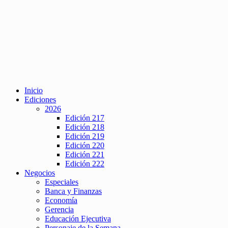
Inicio
Ediciones
2026
Edición 217
Edición 218
Edición 219
Edición 220
Edición 221
Edición 222
Negocios
Especiales
Banca y Finanzas
Economía
Gerencia
Educación Ejecutiva
Personaje de la Semana