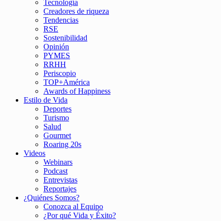
Tecnología
Creadores de riqueza
Tendencias
RSE
Sostenibilidad
Opinión
PYMES
RRHH
Periscopio
TOP+América
Awards of Happiness
Estilo de Vida
Deportes
Turismo
Salud
Gourmet
Roaring 20s
Videos
Webinars
Podcast
Entrevistas
Reportajes
¿Quiénes Somos?
Conozca al Equipo
¿Por qué Vida y Éxito?