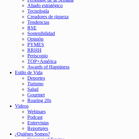
Aliado estratégico
Tecnología
Creadores de riqueza
Tendencias
RSE
Sostenibilidad
Opinión
PYMES
RRHH
Periscopio
TOP+América
Awards of Happiness
Estilo de Vida
Deportes
Turismo
Salud
Gourmet
Roaring 20s
Videos
Webinars
Podcast
Entrevistas
Reportajes
¿Quiénes Somos?