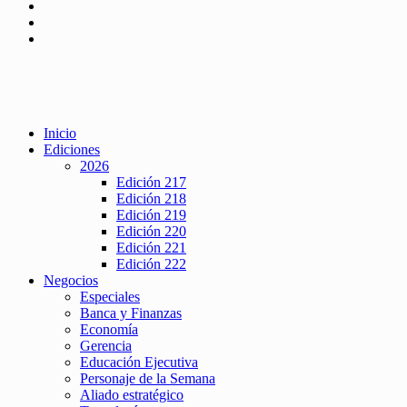
Inicio
Ediciones
2026
Edición 217
Edición 218
Edición 219
Edición 220
Edición 221
Edición 222
Negocios
Especiales
Banca y Finanzas
Economía
Gerencia
Educación Ejecutiva
Personaje de la Semana
Aliado estratégico