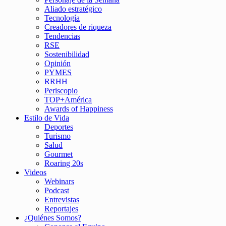
Aliado estratégico
Tecnología
Creadores de riqueza
Tendencias
RSE
Sostenibilidad
Opinión
PYMES
RRHH
Periscopio
TOP+América
Awards of Happiness
Estilo de Vida
Deportes
Turismo
Salud
Gourmet
Roaring 20s
Videos
Webinars
Podcast
Entrevistas
Reportajes
¿Quiénes Somos?