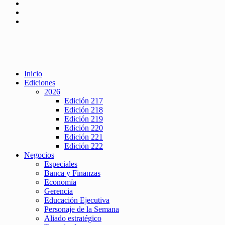
Inicio
Ediciones
2026
Edición 217
Edición 218
Edición 219
Edición 220
Edición 221
Edición 222
Negocios
Especiales
Banca y Finanzas
Economía
Gerencia
Educación Ejecutiva
Personaje de la Semana
Aliado estratégico