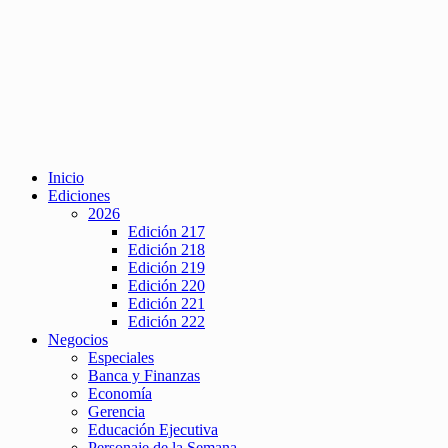
Inicio
Ediciones
2026
Edición 217
Edición 218
Edición 219
Edición 220
Edición 221
Edición 222
Negocios
Especiales
Banca y Finanzas
Economía
Gerencia
Educación Ejecutiva
Personaje de la Semana