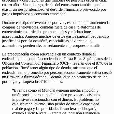
especiales y celebraciones que millones de personas esperan cada
cuatro años. Sin embargo, detrás del entusiasmo también puede
existir un riesgo silencioso: el desorden financiero provocado por
gastos impulsivos y consumo emocional.
Durante este tipo de eventos deportivos, es común que aumenten las
compras de televisores, comidas fuera de casa, plataformas de
entretenimiento, artículos promocionales y celebraciones
improvisadas. Aunque muchos de estos gastos parecen pequeños o
justificados por “la ocasión”, especialistas advierten que,
acumulados, pueden afectar seriamente el presupuesto familiar.
La preocupación cobra relevancia en un contexto donde el
endeudamiento continúa creciendo en Costa Rica. Según datos de la
Oficina del Consumidor Financiero (OCF), revelan que el 87% de la
población afirmó tener algún tipo de deuda, mientras que el
endeudamiento promedio por persona económicamente activa creció
un 63% en la última década. Además, el saldo promedio de deuda
por hogar ya supera los ₡10 millones.
“Eventos como el Mundial generan mucha emoción y
unión social, pero también pueden provocar decisiones
impulsivas relacionadas con el dinero. El problema no
es disfrutar el evento, sino perder de vista la capacidad
real de pago y las prioridades financieras del hogar”,
explicó Cindy Rivera, Gerente de Inclusión Financiera