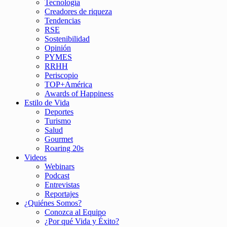
Tecnología
Creadores de riqueza
Tendencias
RSE
Sostenibilidad
Opinión
PYMES
RRHH
Periscopio
TOP+América
Awards of Happiness
Estilo de Vida
Deportes
Turismo
Salud
Gourmet
Roaring 20s
Videos
Webinars
Podcast
Entrevistas
Reportajes
¿Quiénes Somos?
Conozca al Equipo
¿Por qué Vida y Éxito?