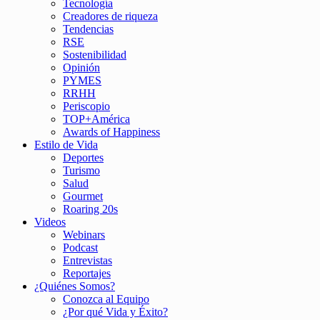
Tecnología
Creadores de riqueza
Tendencias
RSE
Sostenibilidad
Opinión
PYMES
RRHH
Periscopio
TOP+América
Awards of Happiness
Estilo de Vida
Deportes
Turismo
Salud
Gourmet
Roaring 20s
Videos
Webinars
Podcast
Entrevistas
Reportajes
¿Quiénes Somos?
Conozca al Equipo
¿Por qué Vida y Éxito?