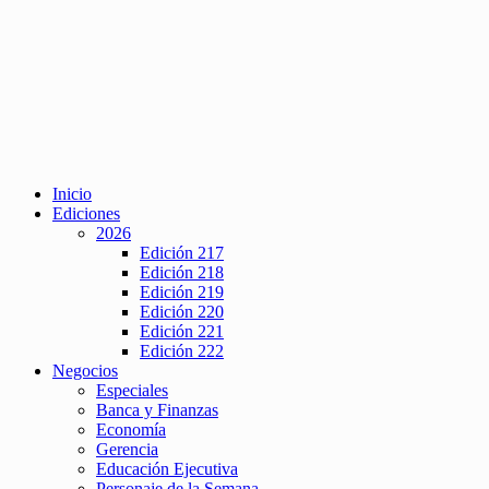
Inicio
Ediciones
2026
Edición 217
Edición 218
Edición 219
Edición 220
Edición 221
Edición 222
Negocios
Especiales
Banca y Finanzas
Economía
Gerencia
Educación Ejecutiva
Personaje de la Semana