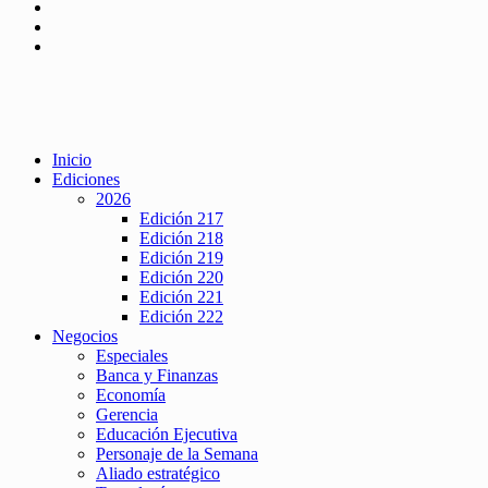
Inicio
Ediciones
2026
Edición 217
Edición 218
Edición 219
Edición 220
Edición 221
Edición 222
Negocios
Especiales
Banca y Finanzas
Economía
Gerencia
Educación Ejecutiva
Personaje de la Semana
Aliado estratégico