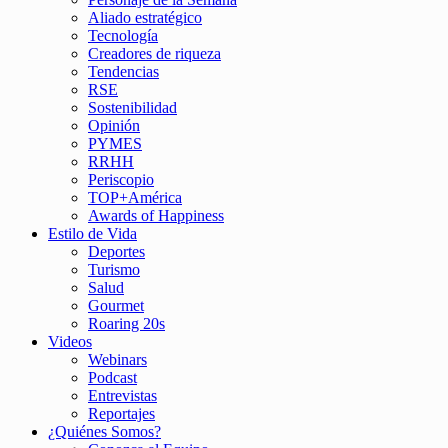
Aliado estratégico
Tecnología
Creadores de riqueza
Tendencias
RSE
Sostenibilidad
Opinión
PYMES
RRHH
Periscopio
TOP+América
Awards of Happiness
Estilo de Vida
Deportes
Turismo
Salud
Gourmet
Roaring 20s
Videos
Webinars
Podcast
Entrevistas
Reportajes
¿Quiénes Somos?