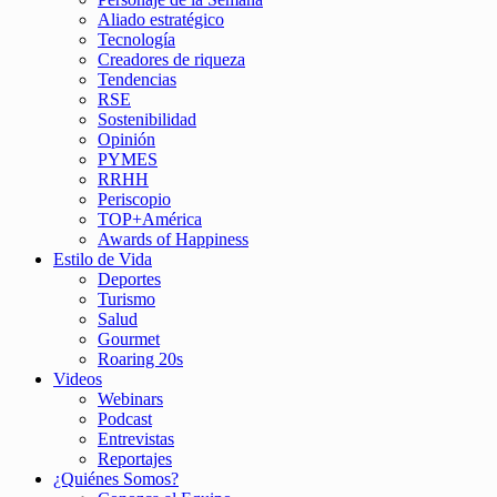
Aliado estratégico
Tecnología
Creadores de riqueza
Tendencias
RSE
Sostenibilidad
Opinión
PYMES
RRHH
Periscopio
TOP+América
Awards of Happiness
Estilo de Vida
Deportes
Turismo
Salud
Gourmet
Roaring 20s
Videos
Webinars
Podcast
Entrevistas
Reportajes
¿Quiénes Somos?