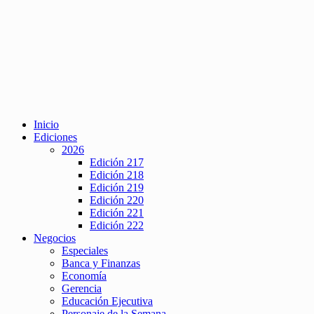
Inicio
Ediciones
2026
Edición 217
Edición 218
Edición 219
Edición 220
Edición 221
Edición 222
Negocios
Especiales
Banca y Finanzas
Economía
Gerencia
Educación Ejecutiva
Personaje de la Semana