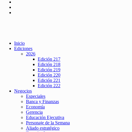
Inicio
Ediciones
2026
Edición 217
Edición 218
Edición 219
Edición 220
Edición 221
Edición 222
Negocios
Especiales
Banca y Finanzas
Economía
Gerencia
Educación Ejecutiva
Personaje de la Semana
Aliado estratégico