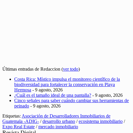
Últimas entradas de Redaccion
(
ver todo
)
Costa Rica: Místico impulsa el monitoreo científico de la
biodiversidad para fortalecer la conservación en Playa
Hermosa
- 9 agosto, 2026
¿Cuál es el tamaño ideal de una pantalla?
- 9 agosto, 2026
Cinco señales para saber cuándo cambiar sus herramientas de
peinado
- 9 agosto, 2026
Etiquetas:
Asociación de Desarrolladores Inmobiliarios de
Guatemala -ADIG-
/
desarrollo urbano
/
ecosistema inmobiliario
/
Expo Real Estate
/
mercado inmobiliario
Revista Digital