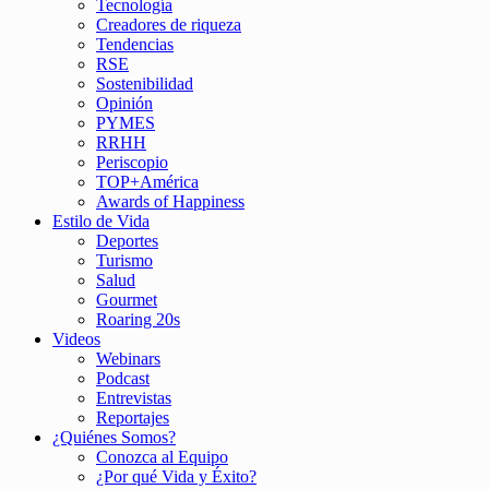
Tecnología
Creadores de riqueza
Tendencias
RSE
Sostenibilidad
Opinión
PYMES
RRHH
Periscopio
TOP+América
Awards of Happiness
Estilo de Vida
Deportes
Turismo
Salud
Gourmet
Roaring 20s
Videos
Webinars
Podcast
Entrevistas
Reportajes
¿Quiénes Somos?
Conozca al Equipo
¿Por qué Vida y Éxito?