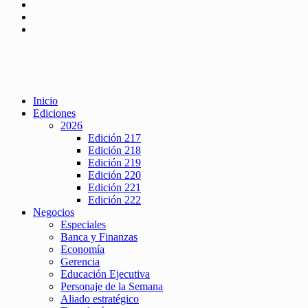
Inicio
Ediciones
2026
Edición 217
Edición 218
Edición 219
Edición 220
Edición 221
Edición 222
Negocios
Especiales
Banca y Finanzas
Economía
Gerencia
Educación Ejecutiva
Personaje de la Semana
Aliado estratégico