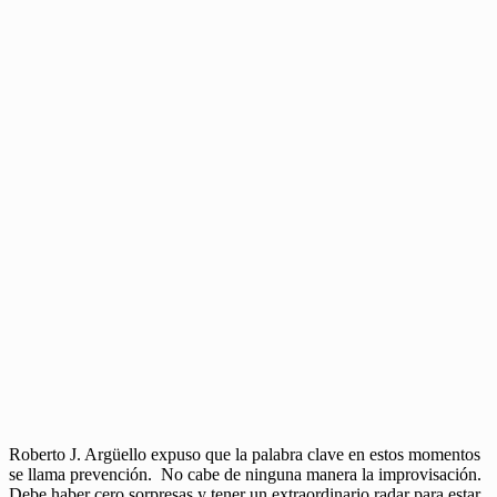
Roberto J. Argüello expuso que la palabra clave en estos momentos
se llama prevención. No cabe de ninguna manera la improvisación.
Debe haber cero sorpresas y tener un extraordinario radar para estar