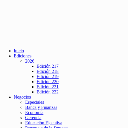
Inicio
Ediciones
2026
Edición 217
Edición 218
Edición 219
Edición 220
Edición 221
Edición 222
Negocios
Especiales
Banca y Finanzas
Economía
Gerencia
Educación Ejecutiva
Personaje de la Semana