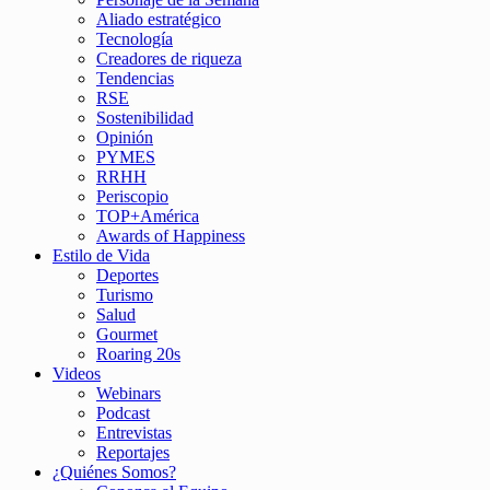
Aliado estratégico
Tecnología
Creadores de riqueza
Tendencias
RSE
Sostenibilidad
Opinión
PYMES
RRHH
Periscopio
TOP+América
Awards of Happiness
Estilo de Vida
Deportes
Turismo
Salud
Gourmet
Roaring 20s
Videos
Webinars
Podcast
Entrevistas
Reportajes
¿Quiénes Somos?