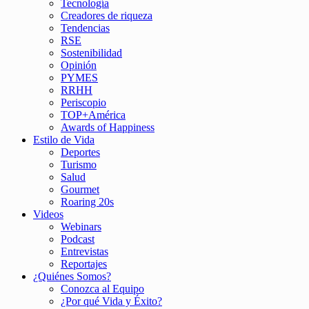
Tecnología
Creadores de riqueza
Tendencias
RSE
Sostenibilidad
Opinión
PYMES
RRHH
Periscopio
TOP+América
Awards of Happiness
Estilo de Vida
Deportes
Turismo
Salud
Gourmet
Roaring 20s
Videos
Webinars
Podcast
Entrevistas
Reportajes
¿Quiénes Somos?
Conozca al Equipo
¿Por qué Vida y Éxito?