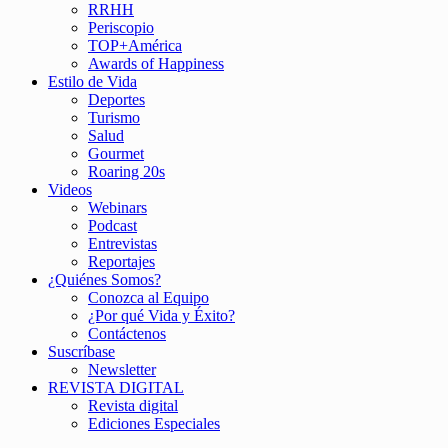
RRHH
Periscopio
TOP+América
Awards of Happiness
Estilo de Vida
Deportes
Turismo
Salud
Gourmet
Roaring 20s
Videos
Webinars
Podcast
Entrevistas
Reportajes
¿Quiénes Somos?
Conozca al Equipo
¿Por qué Vida y Éxito?
Contáctenos
Suscríbase
Newsletter
REVISTA DIGITAL
Revista digital
Ediciones Especiales