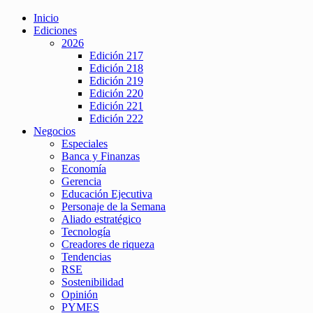
Inicio
Ediciones
2026
Edición 217
Edición 218
Edición 219
Edición 220
Edición 221
Edición 222
Negocios
Especiales
Banca y Finanzas
Economía
Gerencia
Educación Ejecutiva
Personaje de la Semana
Aliado estratégico
Tecnología
Creadores de riqueza
Tendencias
RSE
Sostenibilidad
Opinión
PYMES