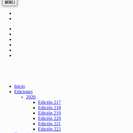
MENÚ |
Inicio
Ediciones
2026
Edición 217
Edición 218
Edición 219
Edición 220
Edición 221
Edición 222