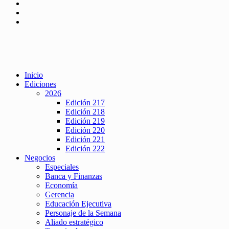
Inicio
Ediciones
2026
Edición 217
Edición 218
Edición 219
Edición 220
Edición 221
Edición 222
Negocios
Especiales
Banca y Finanzas
Economía
Gerencia
Educación Ejecutiva
Personaje de la Semana
Aliado estratégico