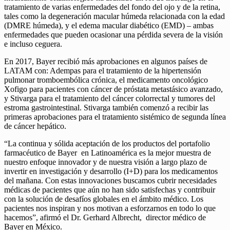
tratamiento de varias enfermedades del fondo del ojo y de la retina,
tales como la degeneración macular húmeda relacionada con la edad
(DMRE húmeda), y el edema macular diabético (EMD) – ambas
enfermedades que pueden ocasionar una pérdida severa de la visión
e incluso ceguera.
En 2017, Bayer recibió más aprobaciones en algunos países de
LATAM con: Adempas para el tratamiento de la hipertensión
pulmonar tromboembólica crónica, el medicamento oncológico
Xofigo para pacientes con cáncer de próstata metastásico avanzado,
y Stivarga para el tratamiento del cáncer colorrectal y tumores del
estroma gastrointestinal. Stivarga también comenzó a recibir las
primeras aprobaciones para el tratamiento sistémico de segunda línea
de cáncer hepático.
“La continua y sólida aceptación de los productos del portafolio
farmacéutico de Bayer en Latinoamérica es la mejor muestra de
nuestro enfoque innovador y de nuestra visión a largo plazo de
invertir en investigación y desarrollo (I+D) para los medicamentos
del mañana. Con estas innovaciones buscamos cubrir necesidades
médicas de pacientes que aún no han sido satisfechas y contribuir
con la solución de desafíos globales en el ámbito médico. Los
pacientes nos inspiran y nos motivan a esforzarnos en todo lo que
hacemos”, afirmó el Dr. Gerhard Albrecht, director médico de
Bayer en México.