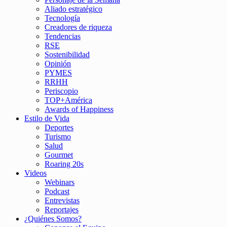
Aliado estratégico
Tecnología
Creadores de riqueza
Tendencias
RSE
Sostenibilidad
Opinión
PYMES
RRHH
Periscopio
TOP+América
Awards of Happiness
Estilo de Vida
Deportes
Turismo
Salud
Gourmet
Roaring 20s
Videos
Webinars
Podcast
Entrevistas
Reportajes
¿Quiénes Somos?