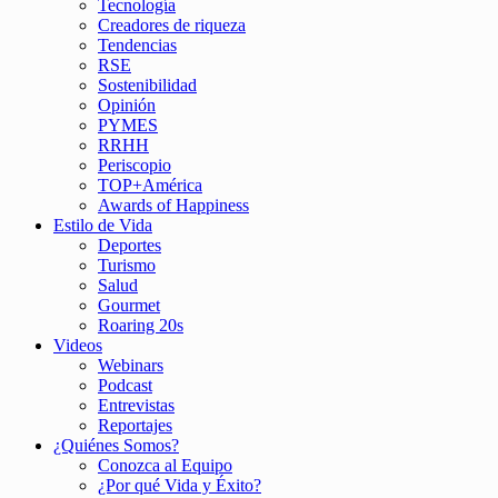
Tecnología
Creadores de riqueza
Tendencias
RSE
Sostenibilidad
Opinión
PYMES
RRHH
Periscopio
TOP+América
Awards of Happiness
Estilo de Vida
Deportes
Turismo
Salud
Gourmet
Roaring 20s
Videos
Webinars
Podcast
Entrevistas
Reportajes
¿Quiénes Somos?
Conozca al Equipo
¿Por qué Vida y Éxito?