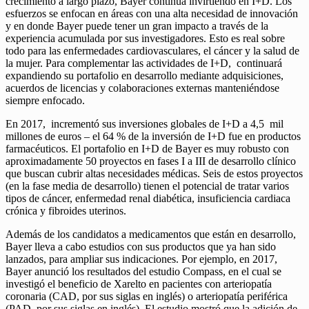
crecimiento a largo plazo, Bayer continúa invirtiendo en I+D. Los
esfuerzos se enfocan en áreas con una alta necesidad de innovación
y en donde Bayer puede tener un gran impacto a través de la
experiencia acumulada por sus investigadores. Esto es real sobre
todo para las enfermedades cardiovasculares, el cáncer y la salud de
la mujer. Para complementar las actividades de I+D, continuará
expandiendo su portafolio en desarrollo mediante adquisiciones,
acuerdos de licencias y colaboraciones externas manteniéndose
siempre enfocado.
En 2017, incrementó sus inversiones globales de I+D a 4,5 mil
millones de euros – el 64 % de la inversión de I+D fue en productos
farmacéuticos. El portafolio en I+D de Bayer es muy robusto con
aproximadamente 50 proyectos en fases I a III de desarrollo clínico
que buscan cubrir altas necesidades médicas. Seis de estos proyectos
(en la fase media de desarrollo) tienen el potencial de tratar varios
tipos de cáncer, enfermedad renal diabética, insuficiencia cardiaca
crónica y fibroides uterinos.
Además de los candidatos a medicamentos que están en desarrollo,
Bayer lleva a cabo estudios con sus productos que ya han sido
lanzados, para ampliar sus indicaciones. Por ejemplo, en 2017,
Bayer anunció los resultados del estudio Compass, en el cual se
investigó el beneficio de Xarelto en pacientes con arteriopatía
coronaria (CAD, por sus siglas en inglés) o arteriopatía periférica
(PAD, por sus siglas en inglés). El estudio mostró que la adición de