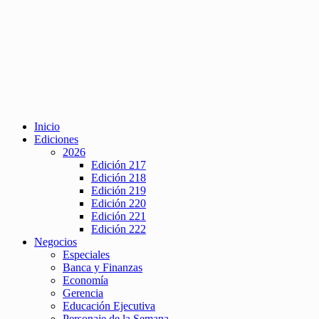
Inicio
Ediciones
2026
Edición 217
Edición 218
Edición 219
Edición 220
Edición 221
Edición 222
Negocios
Especiales
Banca y Finanzas
Economía
Gerencia
Educación Ejecutiva
Personaje de la Semana