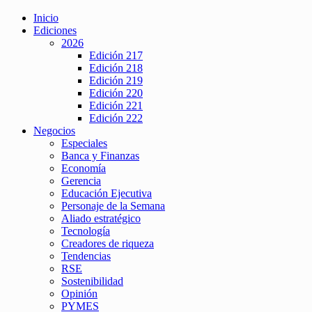
Inicio
Ediciones
2026
Edición 217
Edición 218
Edición 219
Edición 220
Edición 221
Edición 222
Negocios
Especiales
Banca y Finanzas
Economía
Gerencia
Educación Ejecutiva
Personaje de la Semana
Aliado estratégico
Tecnología
Creadores de riqueza
Tendencias
RSE
Sostenibilidad
Opinión
PYMES