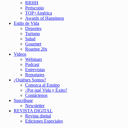
RRHH
Periscopio
TOP+América
Awards of Happiness
Estilo de Vida
Deportes
Turismo
Salud
Gourmet
Roaring 20s
Videos
Webinars
Podcast
Entrevistas
Reportajes
¿Quiénes Somos?
Conozca al Equipo
¿Por qué Vida y Éxito?
Contáctenos
Suscríbase
Newsletter
REVISTA DIGITAL
Revista digital
Ediciones Especiales