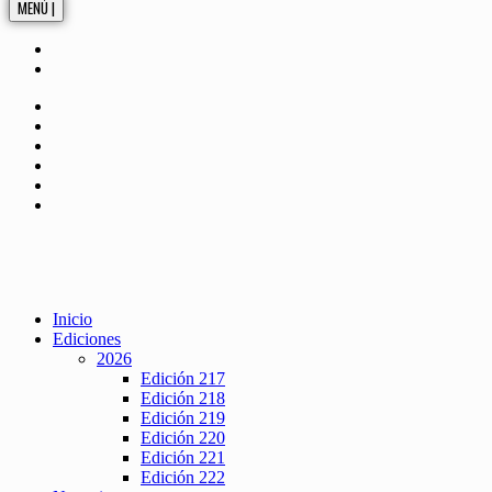
MENÚ |
Inicio
Ediciones
2026
Edición 217
Edición 218
Edición 219
Edición 220
Edición 221
Edición 222