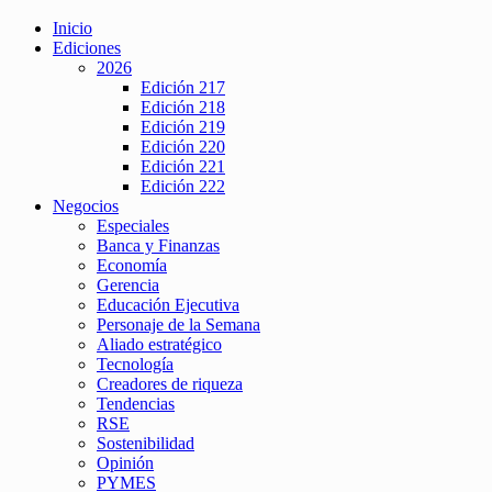
Inicio
Ediciones
2026
Edición 217
Edición 218
Edición 219
Edición 220
Edición 221
Edición 222
Negocios
Especiales
Banca y Finanzas
Economía
Gerencia
Educación Ejecutiva
Personaje de la Semana
Aliado estratégico
Tecnología
Creadores de riqueza
Tendencias
RSE
Sostenibilidad
Opinión
PYMES