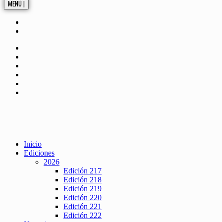
MENÚ |
Inicio
Ediciones
2026
Edición 217
Edición 218
Edición 219
Edición 220
Edición 221
Edición 222