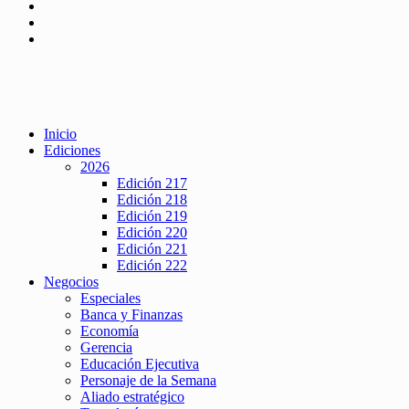
Inicio
Ediciones
2026
Edición 217
Edición 218
Edición 219
Edición 220
Edición 221
Edición 222
Negocios
Especiales
Banca y Finanzas
Economía
Gerencia
Educación Ejecutiva
Personaje de la Semana
Aliado estratégico