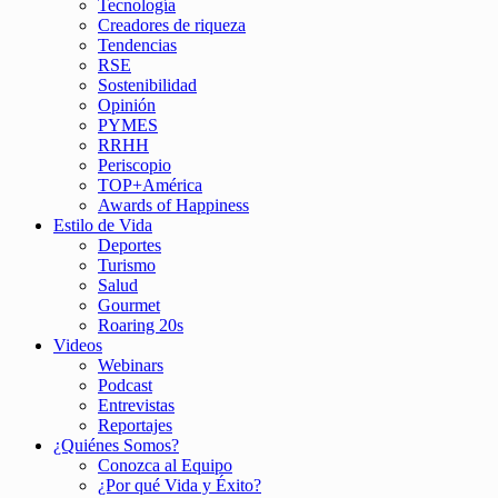
Tecnología
Creadores de riqueza
Tendencias
RSE
Sostenibilidad
Opinión
PYMES
RRHH
Periscopio
TOP+América
Awards of Happiness
Estilo de Vida
Deportes
Turismo
Salud
Gourmet
Roaring 20s
Videos
Webinars
Podcast
Entrevistas
Reportajes
¿Quiénes Somos?
Conozca al Equipo
¿Por qué Vida y Éxito?