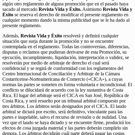
algún otro reglamento de alguna promoción que en el pasado haya
sacado al mercado
Revista Vida y Éxito.
Asimismo
Revista Vida y
Éxito
se reserva el derecho de modificar el presente reglamento en
cualquier momento dando la misma publicidad que se le ha dado al
presente reglamento.
Además,
Revista Vida y Éxito
resolverá y definirá cualquier
situación que surja durante la promoción y no se encuentre
contemplada en el reglamento. Todas las controversias, diferencias,
disputas o reclamos que pudieran derivarse de esta Promoción, su
ejecución, incumplimiento, liquidación, interpretación o validez, se
resolverán por medio de arbitraje de derecho el cual será
confidencial y se regirá de conformidad con los reglamentos del
Centro Internacional de Conciliación y Arbitraje de la Cámara
Costarricense-Norteamericana de Comercio («CICA»), a cuyas
normas las partes se someten en forma voluntaria e incondicional. El
conflicto se dilucidará de acuerdo con la ley sustantiva de Costa
Rica. El lugar del arbitraje será el CICA en San José, República de
Costa Rica, y será resuelto por un tribunal arbitral compuesto por
tres árbitros. Los árbitros serán designados por el CICA. El laudo
arbitral se dictará por escrito, será definitivo, vinculante para las
partes e inapelable, salvo el recurso de revisión o de nulidad. Una
vez que el laudo se haya dictado y se encuentre firme, producirá los
efectos de cosa juzgada material y las partes deberán cumplirlo sin
demora. Los árbitros decidirán cuál parte deberá pagar las costas