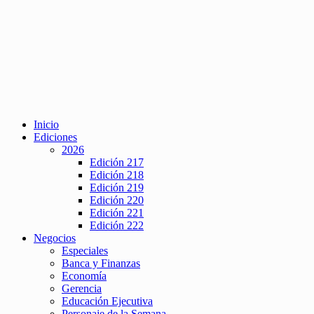
Inicio
Ediciones
2026
Edición 217
Edición 218
Edición 219
Edición 220
Edición 221
Edición 222
Negocios
Especiales
Banca y Finanzas
Economía
Gerencia
Educación Ejecutiva
Personaje de la Semana