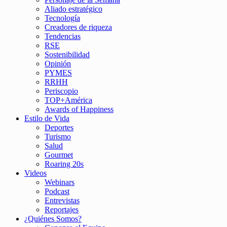
Aliado estratégico
Tecnología
Creadores de riqueza
Tendencias
RSE
Sostenibilidad
Opinión
PYMES
RRHH
Periscopio
TOP+América
Awards of Happiness
Estilo de Vida
Deportes
Turismo
Salud
Gourmet
Roaring 20s
Videos
Webinars
Podcast
Entrevistas
Reportajes
¿Quiénes Somos?