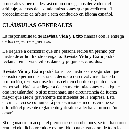
procesales y personales, así como otros gastos derivados del
arbitraje, además de las indemnizaciones que procedieren. El
procedimiento de arbitraje será conducido en idioma español.
CLÁUSULAS GENERALES
La responsabilidad de
Revista Vida y Éxito
finaliza con la entrega
de los respectivos premios.
De llegarse a demostrar que una persona recibe un premio por
medio de ardid, fraude o engaño,
Revista Vida y Éxito
podrá
reclamar en la vía civil los daños y perjuicios causados.
Revista Vida y Éxito
podrá tomar las medidas de seguridad que
considere pertinentes para el adecuado desenvolvimiento de la
promoción, reservándose incluso el derecho de suspenderla sin
responsabilidad, si se llegar a detectar defraudaciones o cualquier
otra irregularidad, o si se presentara una circunstancia de fuerza
mayor que afecte gravemente los intereses de la empresa. Esta
circunstancia se comunicará por los mismos medios en que se
difundió el presente reglamento y desde esa fecha la promoción
cesará.
Si el ganador no acepta el premio o sus condiciones, se tendrá como
renunciado dicho premio y extinguido para el ganador, de todo lo