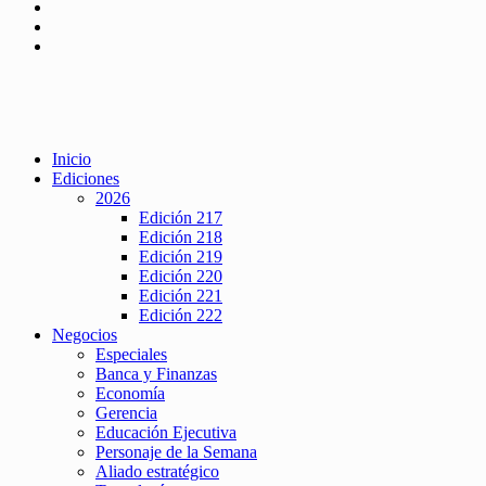
Inicio
Ediciones
2026
Edición 217
Edición 218
Edición 219
Edición 220
Edición 221
Edición 222
Negocios
Especiales
Banca y Finanzas
Economía
Gerencia
Educación Ejecutiva
Personaje de la Semana
Aliado estratégico