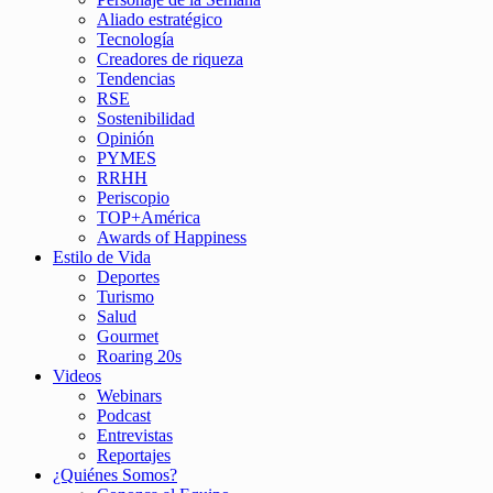
Aliado estratégico
Tecnología
Creadores de riqueza
Tendencias
RSE
Sostenibilidad
Opinión
PYMES
RRHH
Periscopio
TOP+América
Awards of Happiness
Estilo de Vida
Deportes
Turismo
Salud
Gourmet
Roaring 20s
Videos
Webinars
Podcast
Entrevistas
Reportajes
¿Quiénes Somos?