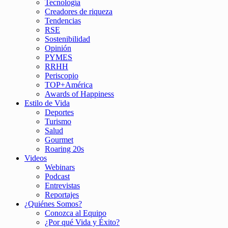
Tecnología
Creadores de riqueza
Tendencias
RSE
Sostenibilidad
Opinión
PYMES
RRHH
Periscopio
TOP+América
Awards of Happiness
Estilo de Vida
Deportes
Turismo
Salud
Gourmet
Roaring 20s
Videos
Webinars
Podcast
Entrevistas
Reportajes
¿Quiénes Somos?
Conozca al Equipo
¿Por qué Vida y Éxito?