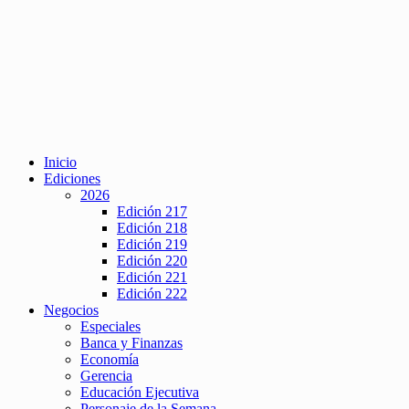
Inicio
Ediciones
2026
Edición 217
Edición 218
Edición 219
Edición 220
Edición 221
Edición 222
Negocios
Especiales
Banca y Finanzas
Economía
Gerencia
Educación Ejecutiva
Personaje de la Semana