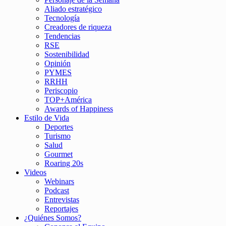
Aliado estratégico
Tecnología
Creadores de riqueza
Tendencias
RSE
Sostenibilidad
Opinión
PYMES
RRHH
Periscopio
TOP+América
Awards of Happiness
Estilo de Vida
Deportes
Turismo
Salud
Gourmet
Roaring 20s
Videos
Webinars
Podcast
Entrevistas
Reportajes
¿Quiénes Somos?