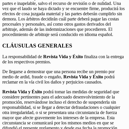
partes e inapelable, salvo el recurso de revisión o de nulidad. Una
vez que el laudo se haya dictado y se encuentre firme, producirá los
efectos de cosa juzgada material y las partes deberán cumplirlo sin
demora. Los árbitros decidirán cuál parte deberá pagar las costas
procesales y personales, así como otros gastos derivados del
arbitraje, además de las indemnizaciones que procedieren. El
procedimiento de arbitraje será conducido en idioma español.
CLÁUSULAS GENERALES
La responsabilidad de
Revista Vida y Éxito
finaliza con la entrega
de los respectivos premios.
De llegarse a demostrar que una persona recibe un premio por
medio de ardid, fraude o engaño,
Revista Vida y Éxito
podrá
reclamar en la vía civil los daños y perjuicios causados.
Revista Vida y Éxito
podrá tomar las medidas de seguridad que
considere pertinentes para el adecuado desenvolvimiento de la
promoción, reservándose incluso el derecho de suspenderla sin
responsabilidad, si se llegar a detectar defraudaciones o cualquier
otra irregularidad, o si se presentara una circunstancia de fuerza
mayor que afecte gravemente los intereses de la empresa. Esta
circunstancia se comunicará por los mismos medios en que se
difundió el presente reglamento y desde esa fecha la promoción