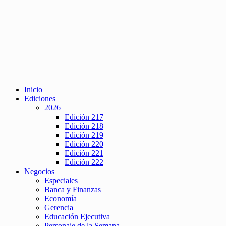
Inicio
Ediciones
2026
Edición 217
Edición 218
Edición 219
Edición 220
Edición 221
Edición 222
Negocios
Especiales
Banca y Finanzas
Economía
Gerencia
Educación Ejecutiva
Personaje de la Semana