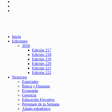
Inicio
Ediciones
2026
Edición 217
Edición 218
Edición 219
Edición 220
Edición 221
Edición 222
Negocios
Especiales
Banca y Finanzas
Economía
Gerencia
Educación Ejecutiva
Personaje de la Semana
Aliado estratégico