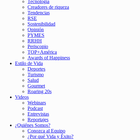
Tecnología
Creadores de riqueza
Tendencias
RSE
Sostenibilidad
Opinión
PYMES
RRHH
Periscopio
TOP+América
Awards of Happiness
Estilo de Vida
Deportes
Turismo
Salud
Gourmet
Roaring 20s
Videos
Webinars
Podcast
Entrevistas
Reportajes
¿Quiénes Somos?
Conozca al Equipo
¿Por qué Vida y Éxito?