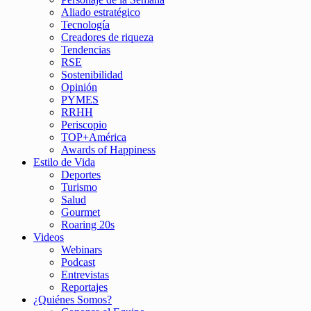
Aliado estratégico
Tecnología
Creadores de riqueza
Tendencias
RSE
Sostenibilidad
Opinión
PYMES
RRHH
Periscopio
TOP+América
Awards of Happiness
Estilo de Vida
Deportes
Turismo
Salud
Gourmet
Roaring 20s
Videos
Webinars
Podcast
Entrevistas
Reportajes
¿Quiénes Somos?