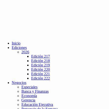
Inicio
Ediciones
2026
Edición 217
Edición 218
Edición 219
Edición 220
Edición 221
Edición 222
Negocios
Especiales
Banca y Finanzas
Economía
Gerencia
Educación Ejecutiva
Personaje de la Semana