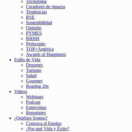
Tecnología
Creadores de riqueza
Tendencias
RSE
Sostenibilidad
Opinión
PYMES
RRHH
Periscopio
TOP+América
Awards of Happiness
Estilo de Vida
Deportes
Turismo
Salud
Gourmet
Roaring 20s
Videos
Webinars
Podcast
Entrevistas
Reportajes
¿Quiénes Somos?
Conozca al Equipo
¿Por qué Vida y Éxito?