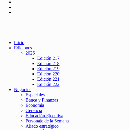
Inicio
Ediciones
2026
Edición 217
Edición 218
Edición 219
Edición 220
Edición 221
Edición 222
Negocios
Especiales
Banca y Finanzas
Economía
Gerencia
Educación Ejecutiva
Personaje de la Semana
Aliado estratégico