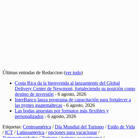
Últimas entradas de Redaccion
(
ver todo
)
Costa Rica da la bienvenida al lanzamiento del Global
Delivery Center de Newmont, fortaleciendo su posición como
destino de inversión
- 6 agosto, 2026
InterBanco lanza programa de capacitación para fortalecer a
las pymes guatemaltecas
- 6 agosto, 2026
Las bodas apuestan por formatos más flexibles y
personalizados
- 6 agosto, 2026
Etiquetas:
Centroamérica
/
Día Mundial del Turismo
/
Estilo de Vida
/
ICT
/
Latinoamerica
/
opciones para vacacionar
/
Turioportunidades
/
Turismo
/
turismo costarricense
/