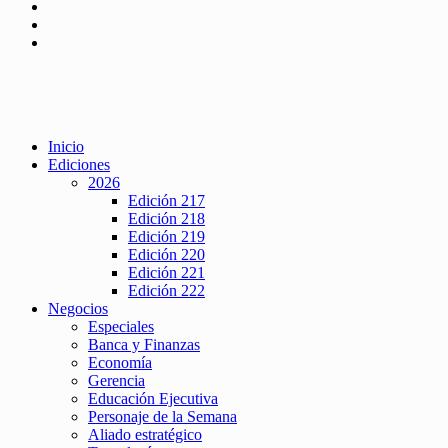
Inicio
Ediciones
2026
Edición 217
Edición 218
Edición 219
Edición 220
Edición 221
Edición 222
Negocios
Especiales
Banca y Finanzas
Economía
Gerencia
Educación Ejecutiva
Personaje de la Semana
Aliado estratégico