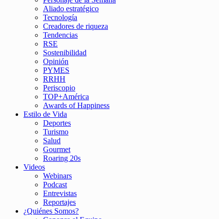
Aliado estratégico
Tecnología
Creadores de riqueza
Tendencias
RSE
Sostenibilidad
Opinión
PYMES
RRHH
Periscopio
TOP+América
Awards of Happiness
Estilo de Vida
Deportes
Turismo
Salud
Gourmet
Roaring 20s
Videos
Webinars
Podcast
Entrevistas
Reportajes
¿Quiénes Somos?