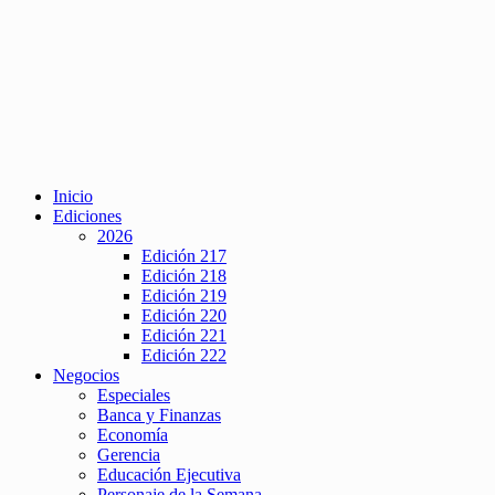
Inicio
Ediciones
2026
Edición 217
Edición 218
Edición 219
Edición 220
Edición 221
Edición 222
Negocios
Especiales
Banca y Finanzas
Economía
Gerencia
Educación Ejecutiva
Personaje de la Semana