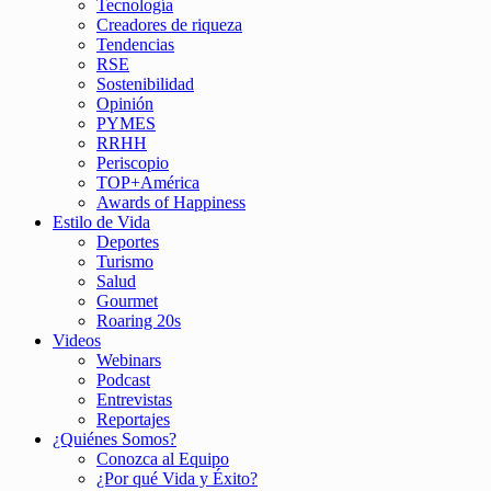
Tecnología
Creadores de riqueza
Tendencias
RSE
Sostenibilidad
Opinión
PYMES
RRHH
Periscopio
TOP+América
Awards of Happiness
Estilo de Vida
Deportes
Turismo
Salud
Gourmet
Roaring 20s
Videos
Webinars
Podcast
Entrevistas
Reportajes
¿Quiénes Somos?
Conozca al Equipo
¿Por qué Vida y Éxito?