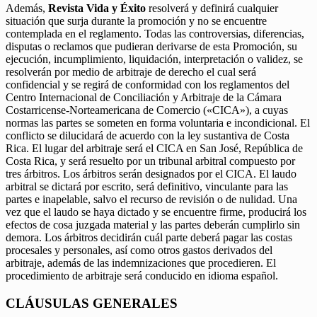
Además,
Revista Vida y Éxito
resolverá y definirá cualquier
situación que surja durante la promoción y no se encuentre
contemplada en el reglamento. Todas las controversias, diferencias,
disputas o reclamos que pudieran derivarse de esta Promoción, su
ejecución, incumplimiento, liquidación, interpretación o validez, se
resolverán por medio de arbitraje de derecho el cual será
confidencial y se regirá de conformidad con los reglamentos del
Centro Internacional de Conciliación y Arbitraje de la Cámara
Costarricense-Norteamericana de Comercio («CICA»), a cuyas
normas las partes se someten en forma voluntaria e incondicional. El
conflicto se dilucidará de acuerdo con la ley sustantiva de Costa
Rica. El lugar del arbitraje será el CICA en San José, República de
Costa Rica, y será resuelto por un tribunal arbitral compuesto por
tres árbitros. Los árbitros serán designados por el CICA. El laudo
arbitral se dictará por escrito, será definitivo, vinculante para las
partes e inapelable, salvo el recurso de revisión o de nulidad. Una
vez que el laudo se haya dictado y se encuentre firme, producirá los
efectos de cosa juzgada material y las partes deberán cumplirlo sin
demora. Los árbitros decidirán cuál parte deberá pagar las costas
procesales y personales, así como otros gastos derivados del
arbitraje, además de las indemnizaciones que procedieren. El
procedimiento de arbitraje será conducido en idioma español.
CLÁUSULAS GENERALES