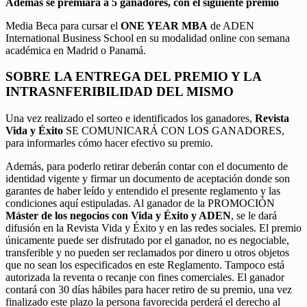
Además se premiará a 5 ganadores, con el siguiente premio
Media Beca para cursar el
ONE YEAR MBA
de ADEN
International Business School en su modalidad online con semana
académica en Madrid o Panamá.
SOBRE LA ENTREGA DEL PREMIO Y LA
INTRASNFERIBILIDAD DEL MISMO
Una vez realizado el sorteo e identificados los ganadores,
Revista
Vida y Éxito
SE COMUNICARÁ CON LOS GANADORES,
para informarles cómo hacer efectivo su premio.
Además, para poderlo retirar deberán contar con el documento de
identidad vigente y firmar un documento de aceptación donde son
garantes de haber leído y entendido el presente reglamento y las
condiciones aquí estipuladas. Al ganador de la PROMOCIÓN
Máster de los negocios con Vida y Éxito y ADEN
, se le dará
difusión en la Revista Vida y Éxito y en las redes sociales. El premio
únicamente puede ser disfrutado por el ganador, no es negociable,
transferible y no pueden ser reclamados por dinero u otros objetos
que no sean los especificados en este Reglamento. Tampoco está
autorizada la reventa o recanje con fines comerciales. El ganador
contará con 30 días hábiles para hacer retiro de su premio, una vez
finalizado este plazo la persona favorecida perderá el derecho al