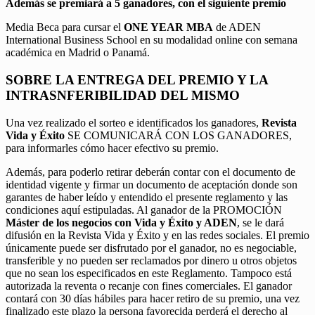
Además se premiará a 5 ganadores, con el siguiente premio
Media Beca para cursar el
ONE YEAR MBA
de ADEN
International Business School en su modalidad online con semana
académica en Madrid o Panamá.
SOBRE LA ENTREGA DEL PREMIO Y LA
INTRASNFERIBILIDAD DEL MISMO
Una vez realizado el sorteo e identificados los ganadores,
Revista
Vida y Éxito
SE COMUNICARÁ CON LOS GANADORES,
para informarles cómo hacer efectivo su premio.
Además, para poderlo retirar deberán contar con el documento de
identidad vigente y firmar un documento de aceptación donde son
garantes de haber leído y entendido el presente reglamento y las
condiciones aquí estipuladas. Al ganador de la PROMOCIÓN
Máster de los negocios con Vida y Éxito y ADEN
, se le dará
difusión en la Revista Vida y Éxito y en las redes sociales. El premio
únicamente puede ser disfrutado por el ganador, no es negociable,
transferible y no pueden ser reclamados por dinero u otros objetos
que no sean los especificados en este Reglamento. Tampoco está
autorizada la reventa o recanje con fines comerciales. El ganador
contará con 30 días hábiles para hacer retiro de su premio, una vez
finalizado este plazo la persona favorecida perderá el derecho al