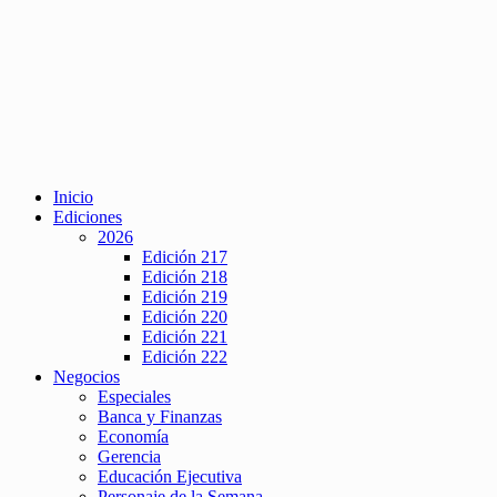
Inicio
Ediciones
2026
Edición 217
Edición 218
Edición 219
Edición 220
Edición 221
Edición 222
Negocios
Especiales
Banca y Finanzas
Economía
Gerencia
Educación Ejecutiva
Personaje de la Semana