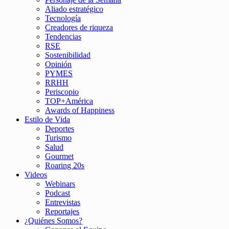
Aliado estratégico
Tecnología
Creadores de riqueza
Tendencias
RSE
Sostenibilidad
Opinión
PYMES
RRHH
Periscopio
TOP+América
Awards of Happiness
Estilo de Vida
Deportes
Turismo
Salud
Gourmet
Roaring 20s
Videos
Webinars
Podcast
Entrevistas
Reportajes
¿Quiénes Somos?