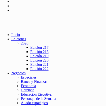
Inicio
Ediciones
2026
Edición 217
Edición 218
Edición 219
Edición 220
Edición 221
Edición 222
Negocios
Especiales
Banca y Finanzas
Economía
Gerencia
Educación Ejecutiva
Personaje de la Semana
Aliado estratégico