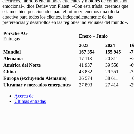
eléctricos, híbridos enchufables eficientes y motores de combustión
emocional», dice Detlev von Platen. «Con esta tríada, creemos que
estamos bien posicionados para el futuro y tenemos una oferta
atractiva para todos los clientes, independientemente de las
preferencias y desarrollos en las regiones individuales del mundo».
Porsche AG
Enero – Junio
Entregas
2023
2024
Di
Mundial
167 354
155 945
-
Alemania
17 118
20 811
+
América del Norte
41 937
39 558
-
China
43 832
29 551
-
Europa (excluyendo Alemania)
36 574
38 611
+
Ultramar y mercados emergentes
27 893
27 414
-
Acerca de
Últimas entradas