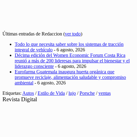
Últimas entradas de Redaccion
(
ver todo
)
Todo lo que necesita saber sobre los sistemas de tracción
integral de vehículo
- 6 agosto, 2026
Décima edición del Women Economic Forum Costa Rica
reunió a más de 200 lideresas para impulsar el bienestar y el
liderazgo consciente
- 6 agosto, 2026
Eurofarma Guatemala inaugura huerta orgánica que
promueve reciclaje, alimentación saludable y compromiso
ambiental
- 6 agosto, 2026
Etiquetas:
Autos
/
Estilo de Vida
/
lujo
/
Porsche
/
ventas
Revista Digital