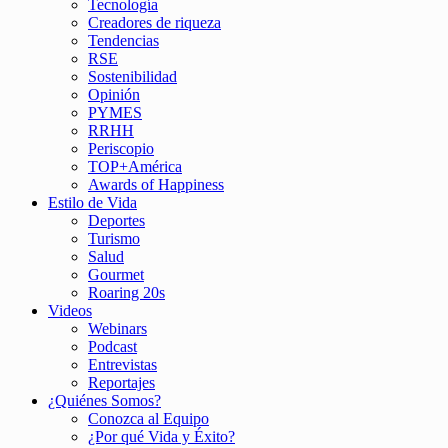
Tecnología
Creadores de riqueza
Tendencias
RSE
Sostenibilidad
Opinión
PYMES
RRHH
Periscopio
TOP+América
Awards of Happiness
Estilo de Vida
Deportes
Turismo
Salud
Gourmet
Roaring 20s
Videos
Webinars
Podcast
Entrevistas
Reportajes
¿Quiénes Somos?
Conozca al Equipo
¿Por qué Vida y Éxito?