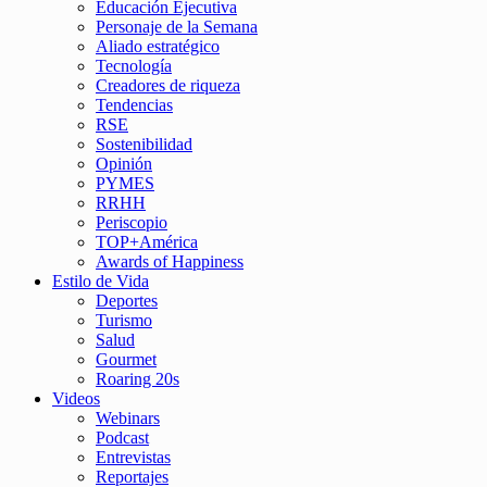
Educación Ejecutiva
Personaje de la Semana
Aliado estratégico
Tecnología
Creadores de riqueza
Tendencias
RSE
Sostenibilidad
Opinión
PYMES
RRHH
Periscopio
TOP+América
Awards of Happiness
Estilo de Vida
Deportes
Turismo
Salud
Gourmet
Roaring 20s
Videos
Webinars
Podcast
Entrevistas
Reportajes