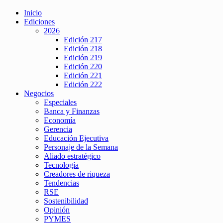
Inicio
Ediciones
2026
Edición 217
Edición 218
Edición 219
Edición 220
Edición 221
Edición 222
Negocios
Especiales
Banca y Finanzas
Economía
Gerencia
Educación Ejecutiva
Personaje de la Semana
Aliado estratégico
Tecnología
Creadores de riqueza
Tendencias
RSE
Sostenibilidad
Opinión
PYMES