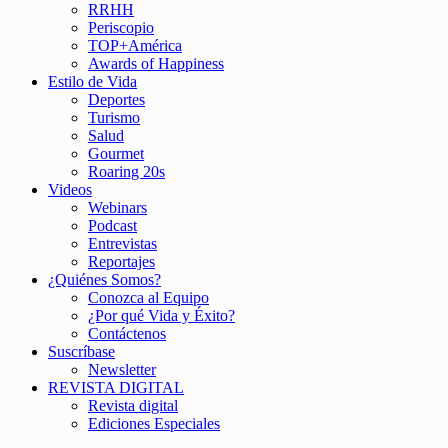
RRHH
Periscopio
TOP+América
Awards of Happiness
Estilo de Vida
Deportes
Turismo
Salud
Gourmet
Roaring 20s
Videos
Webinars
Podcast
Entrevistas
Reportajes
¿Quiénes Somos?
Conozca al Equipo
¿Por qué Vida y Éxito?
Contáctenos
Suscríbase
Newsletter
REVISTA DIGITAL
Revista digital
Ediciones Especiales