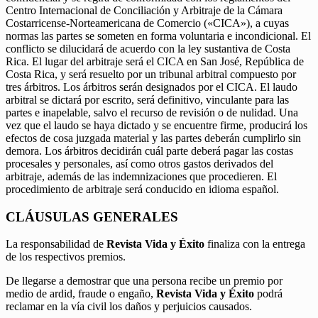
Centro Internacional de Conciliación y Arbitraje de la Cámara
Costarricense-Norteamericana de Comercio («CICA»), a cuyas
normas las partes se someten en forma voluntaria e incondicional. El
conflicto se dilucidará de acuerdo con la ley sustantiva de Costa
Rica. El lugar del arbitraje será el CICA en San José, República de
Costa Rica, y será resuelto por un tribunal arbitral compuesto por
tres árbitros. Los árbitros serán designados por el CICA. El laudo
arbitral se dictará por escrito, será definitivo, vinculante para las
partes e inapelable, salvo el recurso de revisión o de nulidad. Una
vez que el laudo se haya dictado y se encuentre firme, producirá los
efectos de cosa juzgada material y las partes deberán cumplirlo sin
demora. Los árbitros decidirán cuál parte deberá pagar las costas
procesales y personales, así como otros gastos derivados del
arbitraje, además de las indemnizaciones que procedieren. El
procedimiento de arbitraje será conducido en idioma español.
CLÁUSULAS GENERALES
La responsabilidad de
Revista Vida y Éxito
finaliza con la entrega
de los respectivos premios.
De llegarse a demostrar que una persona recibe un premio por
medio de ardid, fraude o engaño,
Revista Vida y Éxito
podrá
reclamar en la vía civil los daños y perjuicios causados.