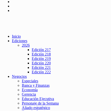
Inicio
Ediciones
2026
Edición 217
Edición 218
Edición 219
Edición 220
Edición 221
Edición 222
Negocios
Especiales
Banca y Finanzas
Economía
Gerencia
Educación Ejecutiva
Personaje de la Semana
Aliado estratégico