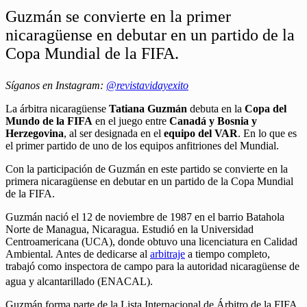
Guzmán se convierte en la primer
nicaragüense en debutar en un partido de la
Copa Mundial de la FIFA.
Síganos en Instagram:
@revistavidayexito
La árbitra nicaragüense
Tatiana Guzmán
debuta en la
Copa del
Mundo de la FIFA
en el juego entre
Canadá y Bosnia y
Herzegovina
, al ser designada en el
equipo del VAR
. En lo que es
el primer partido de uno de los equipos anfitriones del Mundial.
Con la participación de Guzmán en este partido se convierte en la
primera nicaragüense en debutar en un partido de la Copa Mundial
de la FIFA.
Guzmán nació el 12 de noviembre de 1987 en el barrio Batahola
Norte de Managua, Nicaragua.
Estudió en la Universidad
Centroamericana (UCA)
, donde obtuvo una licenciatura en Calidad
Ambiental
.
Antes de dedicarse al
arbitraje
a tiempo completo,
trabajó como inspectora de campo para la autoridad nicaragüense de
agua y alcantarillado (ENACAL).
Guzmán forma parte de la Lista Internacional de Árbitro de la FIFA