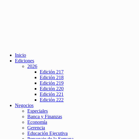
Inicio
Ediciones
2026
Edición 217
Edición 218
Edición 219
Edición 220
Edición 221
Edición 222
Negocios
Especiales
Banca y Finanzas
Economía
Gerencia
Educación Ejecutiva
Personaje de la Semana