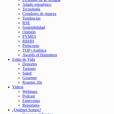
Aliado estratégico
Tecnología
Creadores de riqueza
Tendencias
RSE
Sostenibilidad
Opinión
PYMES
RRHH
Periscopio
TOP+América
Awards of Happiness
Estilo de Vida
Deportes
Turismo
Salud
Gourmet
Roaring 20s
Videos
Webinars
Podcast
Entrevistas
Reportajes
¿Quiénes Somos?