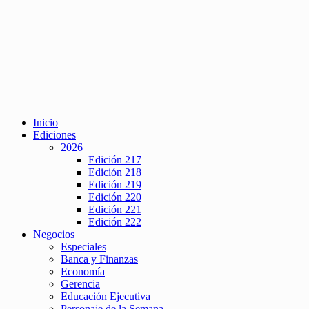
Inicio
Ediciones
2026
Edición 217
Edición 218
Edición 219
Edición 220
Edición 221
Edición 222
Negocios
Especiales
Banca y Finanzas
Economía
Gerencia
Educación Ejecutiva
Personaje de la Semana