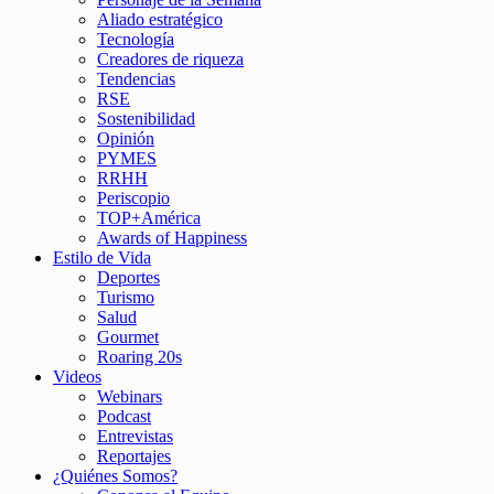
Aliado estratégico
Tecnología
Creadores de riqueza
Tendencias
RSE
Sostenibilidad
Opinión
PYMES
RRHH
Periscopio
TOP+América
Awards of Happiness
Estilo de Vida
Deportes
Turismo
Salud
Gourmet
Roaring 20s
Videos
Webinars
Podcast
Entrevistas
Reportajes
¿Quiénes Somos?