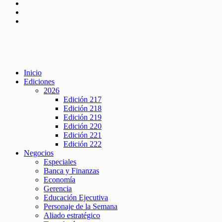
Inicio
Ediciones
2026
Edición 217
Edición 218
Edición 219
Edición 220
Edición 221
Edición 222
Negocios
Especiales
Banca y Finanzas
Economía
Gerencia
Educación Ejecutiva
Personaje de la Semana
Aliado estratégico