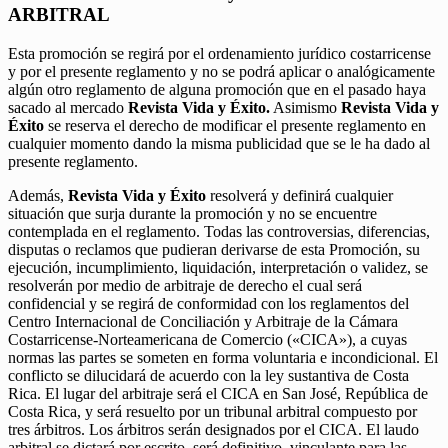
ARBITRAL
Esta promoción se regirá por el ordenamiento jurídico costarricense
y por el presente reglamento y no se podrá aplicar o analógicamente
algún otro reglamento de alguna promoción que en el pasado haya
sacado al mercado
Revista Vida y Éxito.
Asimismo
Revista Vida y
Éxito
se reserva el derecho de modificar el presente reglamento en
cualquier momento dando la misma publicidad que se le ha dado al
presente reglamento.
Además,
Revista Vida y Éxito
resolverá y definirá cualquier
situación que surja durante la promoción y no se encuentre
contemplada en el reglamento. Todas las controversias, diferencias,
disputas o reclamos que pudieran derivarse de esta Promoción, su
ejecución, incumplimiento, liquidación, interpretación o validez, se
resolverán por medio de arbitraje de derecho el cual será
confidencial y se regirá de conformidad con los reglamentos del
Centro Internacional de Conciliación y Arbitraje de la Cámara
Costarricense-Norteamericana de Comercio («CICA»), a cuyas
normas las partes se someten en forma voluntaria e incondicional. El
conflicto se dilucidará de acuerdo con la ley sustantiva de Costa
Rica. El lugar del arbitraje será el CICA en San José, República de
Costa Rica, y será resuelto por un tribunal arbitral compuesto por
tres árbitros. Los árbitros serán designados por el CICA. El laudo
arbitral se dictará por escrito, será definitivo, vinculante para las