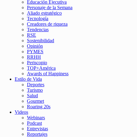
Educación Ejecutiva
Personaje de la Semana
Aliado estratégico
Tecnología
Creadores de riqueza
Tendencias
RSE
Sostenibilidad
Opinión
PYMES
RRHH
Periscopio
TOP+América
Awards of Happiness
Estilo de Vida
Deportes
Turismo
Salud
Gourmet
Roaring 20s
Videos
Webinars
Podcast
Entrevistas
Reportajes