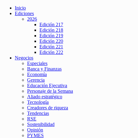
Inicio
Ediciones
2026
Edición 217
Edición 218
Edición 219
Edición 220
Edición 221
Edición 222
Negocios
Especiales
Banca y Finanzas
Economía
Gerencia
Educación Ejecutiva
Personaje de la Semana
Aliado estratégico
Tecnología
Creadores de riqueza
Tendencias
RSE
Sostenibilidad
Opinión
PYMES