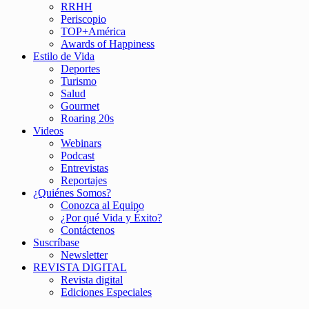
RRHH
Periscopio
TOP+América
Awards of Happiness
Estilo de Vida
Deportes
Turismo
Salud
Gourmet
Roaring 20s
Videos
Webinars
Podcast
Entrevistas
Reportajes
¿Quiénes Somos?
Conozca al Equipo
¿Por qué Vida y Éxito?
Contáctenos
Suscríbase
Newsletter
REVISTA DIGITAL
Revista digital
Ediciones Especiales