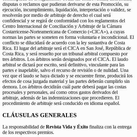
disputas o reclamos que pudieran derivarse de esta Promoción, su
ejecución, incumplimiento, liquidación, interpretación o validez, se
resolverán por medio de arbitraje de derecho el cual será
confidencial y se regirá de conformidad con los reglamentos del
Centro Internacional de Conciliación y Arbitraje de la Cámara
Costarricense-Norteamericana de Comercio («CICA»), a cuyas
normas las partes se someten en forma voluntaria e incondicional. El
conflicto se dilucidará de acuerdo con la ley sustantiva de Costa
Rica. El lugar del arbitraje será el CICA en San José, República de
Costa Rica, y será resuelto por un tribunal arbitral compuesto por
tres árbitros. Los árbitros serán designados por el CICA. El laudo
arbitral se dictará por escrito, será definitivo, vinculante para las
partes e inapelable, salvo el recurso de revisión o de nulidad. Una
vez que el laudo se haya dictado y se encuentre firme, producirá los
efectos de cosa juzgada material y las partes deberán cumplirlo sin
demora. Los árbitros decidirán cuál parte deberá pagar las costas
procesales y personales, así como otros gastos derivados del
arbitraje, además de las indemnizaciones que procedieren. El
procedimiento de arbitraje será conducido en idioma español.
CLÁUSULAS GENERALES
La responsabilidad de
Revista Vida y Éxito
finaliza con la entrega
de los respectivos premios.