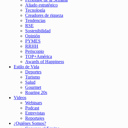
Aliado estratégico
Tecnología
Creadores de riqueza
Tendencias
RSE
Sostenibilidad
Opinión
PYMES
RRHH
Periscopio
TOP+América
Awards of Happiness
Estilo de Vida
Deportes
Turismo
Salud
Gourmet
Roaring 20s
Videos
Webinars
Podcast
Entrevistas
Reportajes
¿Quiénes Somos?