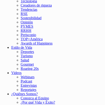
Tecnología
Creadores de riqueza
Tendencias
RSE
Sostenibilidad
Opinión
PYMES
RRHH
Periscopio
TOP+América
Awards of Happiness
Estilo de Vida
Deportes
Turismo
Salud
Gourmet
Roaring 20s
Videos
Webinars
Podcast
Entrevistas
Reportajes
¿Quiénes Somos?
Conozca al Equipo
¿Por qué Vida y Éxito?