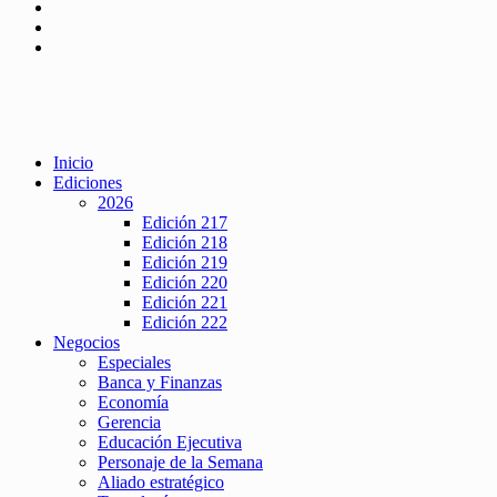
Inicio
Ediciones
2026
Edición 217
Edición 218
Edición 219
Edición 220
Edición 221
Edición 222
Negocios
Especiales
Banca y Finanzas
Economía
Gerencia
Educación Ejecutiva
Personaje de la Semana
Aliado estratégico