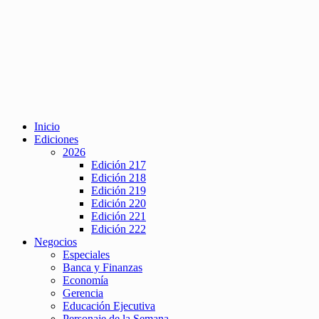
Inicio
Ediciones
2026
Edición 217
Edición 218
Edición 219
Edición 220
Edición 221
Edición 222
Negocios
Especiales
Banca y Finanzas
Economía
Gerencia
Educación Ejecutiva
Personaje de la Semana