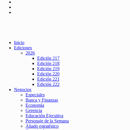
Inicio
Ediciones
2026
Edición 217
Edición 218
Edición 219
Edición 220
Edición 221
Edición 222
Negocios
Especiales
Banca y Finanzas
Economía
Gerencia
Educación Ejecutiva
Personaje de la Semana
Aliado estratégico