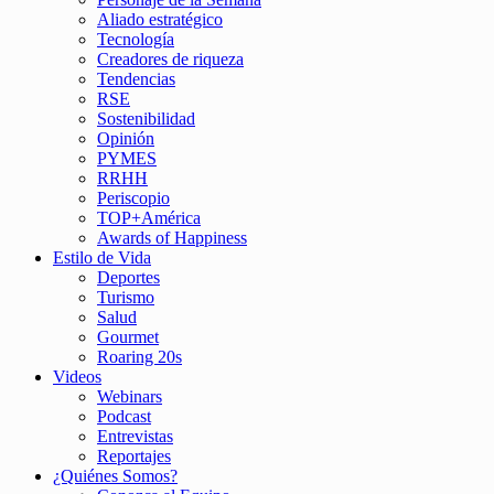
Aliado estratégico
Tecnología
Creadores de riqueza
Tendencias
RSE
Sostenibilidad
Opinión
PYMES
RRHH
Periscopio
TOP+América
Awards of Happiness
Estilo de Vida
Deportes
Turismo
Salud
Gourmet
Roaring 20s
Videos
Webinars
Podcast
Entrevistas
Reportajes
¿Quiénes Somos?