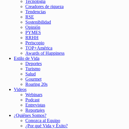
Tecnología
Creadores de riqueza
Tendencias
RSE
Sostenibilidad
Opinión
PYMES
RRHH
Periscopio
TOP+América
Awards of Happiness
Estilo de Vida
Deportes
Turismo
Salud
Gourmet
Roaring 20s
Videos
Webinars
Podcast
Entrevistas
Reportajes
¿Quiénes Somos?
Conozca al Equipo
¿Por qué Vida y Éxito?