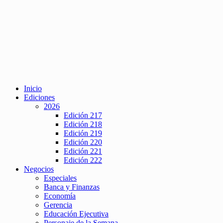
Inicio
Ediciones
2026
Edición 217
Edición 218
Edición 219
Edición 220
Edición 221
Edición 222
Negocios
Especiales
Banca y Finanzas
Economía
Gerencia
Educación Ejecutiva
Personaje de la Semana