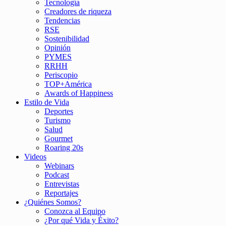
Tecnología
Creadores de riqueza
Tendencias
RSE
Sostenibilidad
Opinión
PYMES
RRHH
Periscopio
TOP+América
Awards of Happiness
Estilo de Vida
Deportes
Turismo
Salud
Gourmet
Roaring 20s
Videos
Webinars
Podcast
Entrevistas
Reportajes
¿Quiénes Somos?
Conozca al Equipo
¿Por qué Vida y Éxito?