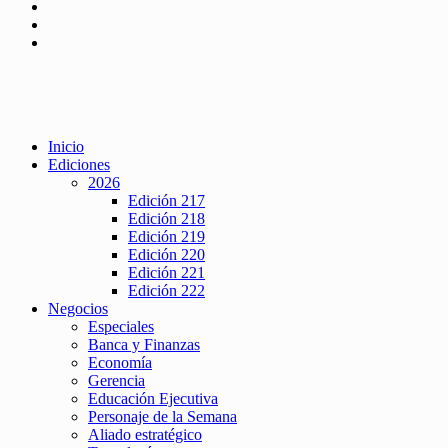
Inicio
Ediciones
2026
Edición 217
Edición 218
Edición 219
Edición 220
Edición 221
Edición 222
Negocios
Especiales
Banca y Finanzas
Economía
Gerencia
Educación Ejecutiva
Personaje de la Semana
Aliado estratégico