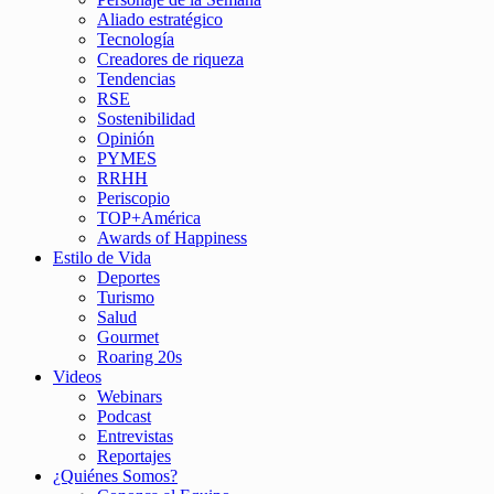
Aliado estratégico
Tecnología
Creadores de riqueza
Tendencias
RSE
Sostenibilidad
Opinión
PYMES
RRHH
Periscopio
TOP+América
Awards of Happiness
Estilo de Vida
Deportes
Turismo
Salud
Gourmet
Roaring 20s
Videos
Webinars
Podcast
Entrevistas
Reportajes
¿Quiénes Somos?