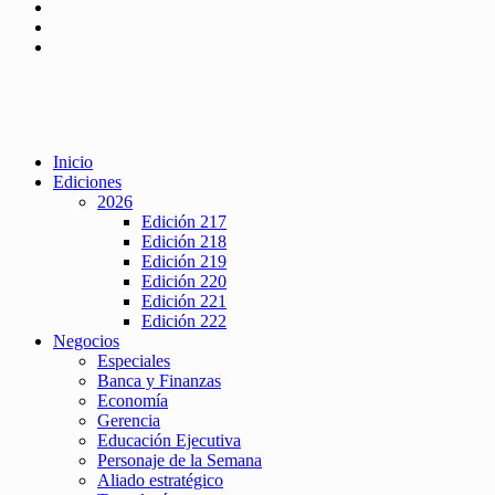
Inicio
Ediciones
2026
Edición 217
Edición 218
Edición 219
Edición 220
Edición 221
Edición 222
Negocios
Especiales
Banca y Finanzas
Economía
Gerencia
Educación Ejecutiva
Personaje de la Semana
Aliado estratégico