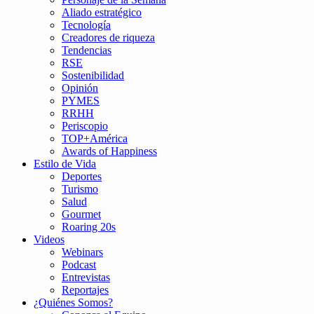
Aliado estratégico
Tecnología
Creadores de riqueza
Tendencias
RSE
Sostenibilidad
Opinión
PYMES
RRHH
Periscopio
TOP+América
Awards of Happiness
Estilo de Vida
Deportes
Turismo
Salud
Gourmet
Roaring 20s
Videos
Webinars
Podcast
Entrevistas
Reportajes
¿Quiénes Somos?