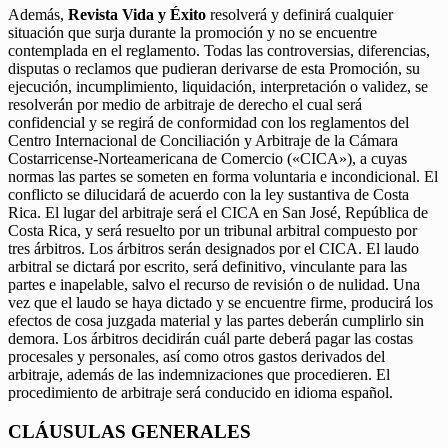
Además,
Revista Vida y Éxito
resolverá y definirá cualquier
situación que surja durante la promoción y no se encuentre
contemplada en el reglamento. Todas las controversias, diferencias,
disputas o reclamos que pudieran derivarse de esta Promoción, su
ejecución, incumplimiento, liquidación, interpretación o validez, se
resolverán por medio de arbitraje de derecho el cual será
confidencial y se regirá de conformidad con los reglamentos del
Centro Internacional de Conciliación y Arbitraje de la Cámara
Costarricense-Norteamericana de Comercio («CICA»), a cuyas
normas las partes se someten en forma voluntaria e incondicional. El
conflicto se dilucidará de acuerdo con la ley sustantiva de Costa
Rica. El lugar del arbitraje será el CICA en San José, República de
Costa Rica, y será resuelto por un tribunal arbitral compuesto por
tres árbitros. Los árbitros serán designados por el CICA. El laudo
arbitral se dictará por escrito, será definitivo, vinculante para las
partes e inapelable, salvo el recurso de revisión o de nulidad. Una
vez que el laudo se haya dictado y se encuentre firme, producirá los
efectos de cosa juzgada material y las partes deberán cumplirlo sin
demora. Los árbitros decidirán cuál parte deberá pagar las costas
procesales y personales, así como otros gastos derivados del
arbitraje, además de las indemnizaciones que procedieren. El
procedimiento de arbitraje será conducido en idioma español.
CLÁUSULAS GENERALES