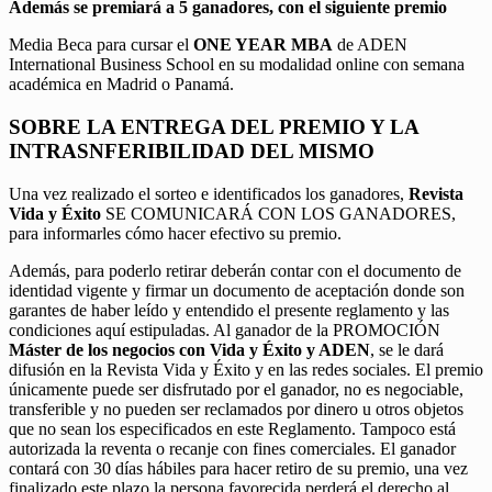
Además se premiará a 5 ganadores, con el siguiente premio
Media Beca para cursar el
ONE YEAR MBA
de ADEN
International Business School en su modalidad online con semana
académica en Madrid o Panamá.
SOBRE LA ENTREGA DEL PREMIO Y LA
INTRASNFERIBILIDAD DEL MISMO
Una vez realizado el sorteo e identificados los ganadores,
Revista
Vida y Éxito
SE COMUNICARÁ CON LOS GANADORES,
para informarles cómo hacer efectivo su premio.
Además, para poderlo retirar deberán contar con el documento de
identidad vigente y firmar un documento de aceptación donde son
garantes de haber leído y entendido el presente reglamento y las
condiciones aquí estipuladas. Al ganador de la PROMOCIÓN
Máster de los negocios con Vida y Éxito y ADEN
, se le dará
difusión en la Revista Vida y Éxito y en las redes sociales. El premio
únicamente puede ser disfrutado por el ganador, no es negociable,
transferible y no pueden ser reclamados por dinero u otros objetos
que no sean los especificados en este Reglamento. Tampoco está
autorizada la reventa o recanje con fines comerciales. El ganador
contará con 30 días hábiles para hacer retiro de su premio, una vez
finalizado este plazo la persona favorecida perderá el derecho al