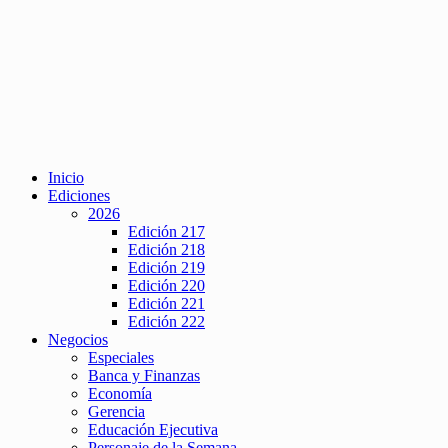
Inicio
Ediciones
2026
Edición 217
Edición 218
Edición 219
Edición 220
Edición 221
Edición 222
Negocios
Especiales
Banca y Finanzas
Economía
Gerencia
Educación Ejecutiva
Personaje de la Semana