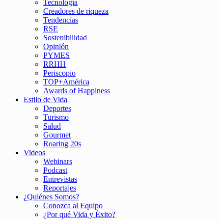
Tecnología
Creadores de riqueza
Tendencias
RSE
Sostenibilidad
Opinión
PYMES
RRHH
Periscopio
TOP+América
Awards of Happiness
Estilo de Vida
Deportes
Turismo
Salud
Gourmet
Roaring 20s
Videos
Webinars
Podcast
Entrevistas
Reportajes
¿Quiénes Somos?
Conozca al Equipo
¿Por qué Vida y Éxito?