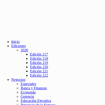
Inicio
Ediciones
2026
Edición 217
Edición 218
Edición 219
Edición 220
Edición 221
Edición 222
Negocios
Especiales
Banca y Finanzas
Economía
Gerencia
Educación Ejecutiva
Personaje de la Semana