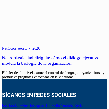
Negocios
agosto 7, 2026
Neuroplasticidad dirigida: cómo el diálogo ejecutivo
modela la biología de la organización
El líder de alto nivel asume el control del lenguaje organizacional y
promueve preguntas enfocadas en la viabilidad,…
SÍGANOS EN REDES SOCIALES
Facebook
Twitter
Instagram
Linkedin
Youtube
Reddit