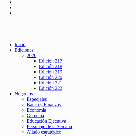
Inicio
Ediciones
2026
Edición 217
Edición 218
Edición 219
Edición 220
Edición 221
Edición 222
Negocios
Especiales
Banca y Finanzas
Economía
Gerencia
Educación Ejecutiva
Personaje de la Semana
Aliado estratégico