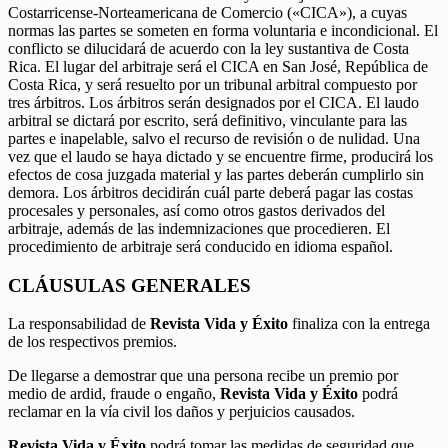
Costarricense-Norteamericana de Comercio («CICA»), a cuyas
normas las partes se someten en forma voluntaria e incondicional. El
conflicto se dilucidará de acuerdo con la ley sustantiva de Costa
Rica. El lugar del arbitraje será el CICA en San José, República de
Costa Rica, y será resuelto por un tribunal arbitral compuesto por
tres árbitros. Los árbitros serán designados por el CICA. El laudo
arbitral se dictará por escrito, será definitivo, vinculante para las
partes e inapelable, salvo el recurso de revisión o de nulidad. Una
vez que el laudo se haya dictado y se encuentre firme, producirá los
efectos de cosa juzgada material y las partes deberán cumplirlo sin
demora. Los árbitros decidirán cuál parte deberá pagar las costas
procesales y personales, así como otros gastos derivados del
arbitraje, además de las indemnizaciones que procedieren. El
procedimiento de arbitraje será conducido en idioma español.
CLÁUSULAS GENERALES
La responsabilidad de
Revista Vida y Éxito
finaliza con la entrega
de los respectivos premios.
De llegarse a demostrar que una persona recibe un premio por
medio de ardid, fraude o engaño,
Revista Vida y Éxito
podrá
reclamar en la vía civil los daños y perjuicios causados.
Revista Vida y Éxito
podrá tomar las medidas de seguridad que