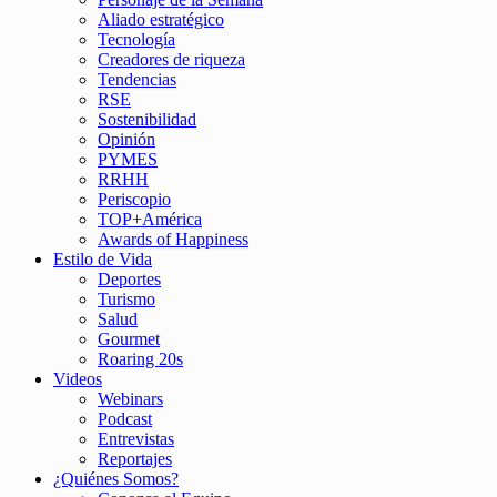
Aliado estratégico
Tecnología
Creadores de riqueza
Tendencias
RSE
Sostenibilidad
Opinión
PYMES
RRHH
Periscopio
TOP+América
Awards of Happiness
Estilo de Vida
Deportes
Turismo
Salud
Gourmet
Roaring 20s
Videos
Webinars
Podcast
Entrevistas
Reportajes
¿Quiénes Somos?