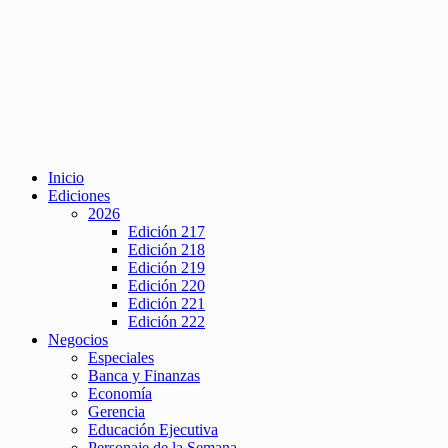
Inicio
Ediciones
2026
Edición 217
Edición 218
Edición 219
Edición 220
Edición 221
Edición 222
Negocios
Especiales
Banca y Finanzas
Economía
Gerencia
Educación Ejecutiva
Personaje de la Semana