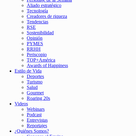
Aliado estratégico
Tecnología
Creadores de riqueza
Tendencias
RSE
Sostenibilidad
Opinión
PYMES
RRHH
Periscopio
TOP+América
Awards of Happiness
Estilo de Vida
Deportes
Turismo
Salud
Gourmet
Roaring 20s
Videos
Webinars
Podcast
Entrevistas
Reportajes
¿Quiénes Somos?