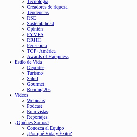
Tecnología
Creadores de riqueza
Tendencias
RSE
Sostenibilidad
Opinión
PYMES
RRHH
Periscopio
TOP+América
Awards of Happiness
Estilo de Vida
Deportes
Turismo
Salud
Gourmet
Roaring 20s
Videos
Webinars
Podcast
Entrevistas
Reportajes
¿Quiénes Somos?
Conozca al Equipo
¿Por qué Vida y Éxito?