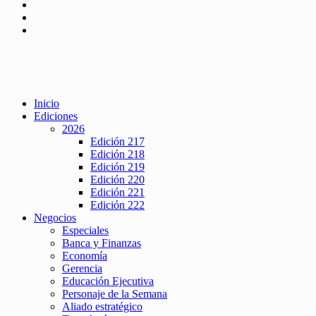
Inicio
Ediciones
2026
Edición 217
Edición 218
Edición 219
Edición 220
Edición 221
Edición 222
Negocios
Especiales
Banca y Finanzas
Economía
Gerencia
Educación Ejecutiva
Personaje de la Semana
Aliado estratégico