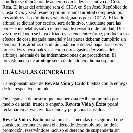
conflicto se dilucidará de acuerdo con la ley sustantiva de Costa
Rica. El lugar del arbitraje será el CICA en San José, República de
Costa Rica, y será resuelto por un tribunal arbitral compuesto por
tres árbitros. Los árbitros serán designados por el CICA. El laudo
arbitral se dictará por escrito, será definitivo, vinculante para las
partes e inapelable, salvo el recurso de revisión o de nulidad. Una
vez que el laudo se haya dictado y se encuentre firme, producirá los
efectos de cosa juzgada material y las partes deberán cumplirlo sin
demora. Los árbitros decidirán cuál parte deberá pagar las costas
procesales y personales, así como otros gastos derivados del
arbitraje, además de las indemnizaciones que procedieren. El
procedimiento de arbitraje será conducido en idioma español.
CLÁUSULAS GENERALES
La responsabilidad de
Revista Vida y Éxito
finaliza con la entrega
de los respectivos premios.
De llegarse a demostrar que una persona recibe un premio por
medio de ardid, fraude o engaño,
Revista Vida y Éxito
podrá
reclamar en la vía civil los daños y perjuicios causados.
Revista Vida y Éxito
podrá tomar las medidas de seguridad que
considere pertinentes para el adecuado desenvolvimiento de la
promoción, reservándose incluso el derecho de suspenderla sin