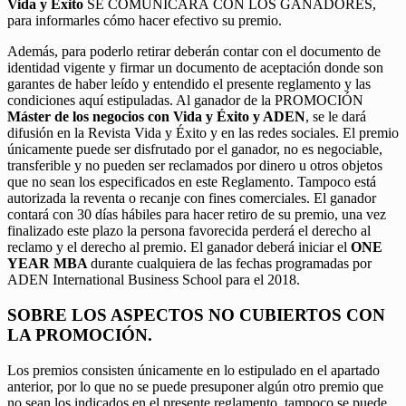
Vida y Éxito
SE COMUNICARÁ CON LOS GANADORES,
para informarles cómo hacer efectivo su premio.
Además, para poderlo retirar deberán contar con el documento de
identidad vigente y firmar un documento de aceptación donde son
garantes de haber leído y entendido el presente reglamento y las
condiciones aquí estipuladas. Al ganador de la PROMOCIÓN
Máster de los negocios con Vida y Éxito y ADEN
, se le dará
difusión en la Revista Vida y Éxito y en las redes sociales. El premio
únicamente puede ser disfrutado por el ganador, no es negociable,
transferible y no pueden ser reclamados por dinero u otros objetos
que no sean los especificados en este Reglamento. Tampoco está
autorizada la reventa o recanje con fines comerciales. El ganador
contará con 30 días hábiles para hacer retiro de su premio, una vez
finalizado este plazo la persona favorecida perderá el derecho al
reclamo y el derecho al premio. El ganador deberá iniciar el
ONE
YEAR MBA
durante cualquiera de las fechas programadas por
ADEN International Business School para el 2018.
SOBRE LOS ASPECTOS NO CUBIERTOS CON
LA PROMOCIÓN.
Los premios consisten únicamente en lo estipulado en el apartado
anterior, por lo que no se puede presuponer algún otro premio que
no sean los indicados en el presente reglamento, tampoco se puede