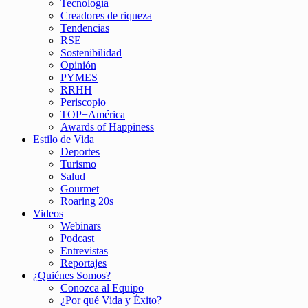
Tecnología
Creadores de riqueza
Tendencias
RSE
Sostenibilidad
Opinión
PYMES
RRHH
Periscopio
TOP+América
Awards of Happiness
Estilo de Vida
Deportes
Turismo
Salud
Gourmet
Roaring 20s
Videos
Webinars
Podcast
Entrevistas
Reportajes
¿Quiénes Somos?
Conozca al Equipo
¿Por qué Vida y Éxito?