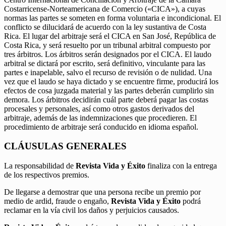
Costarricense-Norteamericana de Comercio («CICA»), a cuyas
normas las partes se someten en forma voluntaria e incondicional. El
conflicto se dilucidará de acuerdo con la ley sustantiva de Costa
Rica. El lugar del arbitraje será el CICA en San José, República de
Costa Rica, y será resuelto por un tribunal arbitral compuesto por
tres árbitros. Los árbitros serán designados por el CICA. El laudo
arbitral se dictará por escrito, será definitivo, vinculante para las
partes e inapelable, salvo el recurso de revisión o de nulidad. Una
vez que el laudo se haya dictado y se encuentre firme, producirá los
efectos de cosa juzgada material y las partes deberán cumplirlo sin
demora. Los árbitros decidirán cuál parte deberá pagar las costas
procesales y personales, así como otros gastos derivados del
arbitraje, además de las indemnizaciones que procedieren. El
procedimiento de arbitraje será conducido en idioma español.
CLÁUSULAS GENERALES
La responsabilidad de
Revista Vida y Éxito
finaliza con la entrega
de los respectivos premios.
De llegarse a demostrar que una persona recibe un premio por
medio de ardid, fraude o engaño,
Revista Vida y Éxito
podrá
reclamar en la vía civil los daños y perjuicios causados.