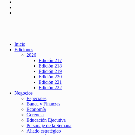
Inicio
Ediciones
2026
Edición 217
Edición 218
Edición 219
Edición 220
Edición 221
Edición 222
Negocios
Especiales
Banca y Finanzas
Economía
Gerencia
Educación Ejecutiva
Personaje de la Semana
Aliado estratégico