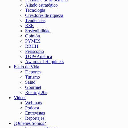
Aliado estratégico
Tecnología
Creadores de riqueza
Tendencias
RSE
Sostenibilidad
Opinión
PYMES
RRHH
Periscopio
TOP+América
Awards of Happiness
Estilo de Vida
Deportes
Turismo
Salud
Gourmet
Roaring 20s
Videos
Webinars
Podcast
Entrevistas
Reportajes
¿Quiénes Somos?