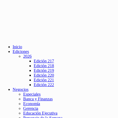
Inicio
Ediciones
2026
Edición 217
Edición 218
Edición 219
Edición 220
Edición 221
Edición 222
Negocios
Especiales
Banca y Finanzas
Economía
Gerencia
Educación Ejecutiva
Personaje de la Semana