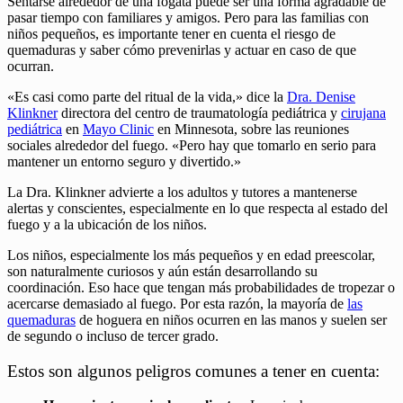
Sentarse alrededor de una fogata puede ser una forma agradable de
pasar tiempo con familiares y amigos. Pero para las familias con
niños pequeños, es importante tener en cuenta el riesgo de
quemaduras y saber cómo prevenirlas y actuar en caso de que
ocurran.
«Es casi como parte del ritual de la vida,» dice la
Dra. Denise
Klinkner
directora del centro de traumatología pediátrica y
cirujana
pediátrica
en
Mayo Clinic
en Minnesota, sobre las reuniones
sociales alrededor del fuego. «Pero hay que tomarlo en serio para
mantener un entorno seguro y divertido.»
La Dra. Klinkner advierte a los adultos y tutores a mantenerse
alertas y conscientes, especialmente en lo que respecta al estado del
fuego y a la ubicación de los niños.
Los niños, especialmente los más pequeños y en edad preescolar,
son naturalmente curiosos y aún están desarrollando su
coordinación. Eso hace que tengan más probabilidades de tropezar o
acercarse demasiado al fuego. Por esta razón, la mayoría de
las
quemaduras
de hoguera en niños ocurren en las manos y suelen ser
de segundo o incluso de tercer grado.
Estos son algunos peligros comunes a tener en cuenta: