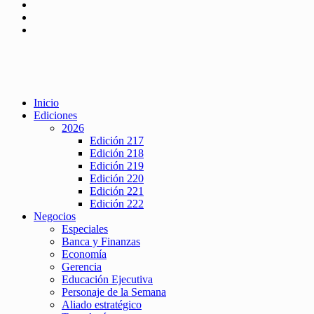
Inicio
Ediciones
2026
Edición 217
Edición 218
Edición 219
Edición 220
Edición 221
Edición 222
Negocios
Especiales
Banca y Finanzas
Economía
Gerencia
Educación Ejecutiva
Personaje de la Semana
Aliado estratégico