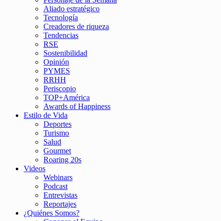
Aliado estratégico
Tecnología
Creadores de riqueza
Tendencias
RSE
Sostenibilidad
Opinión
PYMES
RRHH
Periscopio
TOP+América
Awards of Happiness
Estilo de Vida
Deportes
Turismo
Salud
Gourmet
Roaring 20s
Videos
Webinars
Podcast
Entrevistas
Reportajes
¿Quiénes Somos?