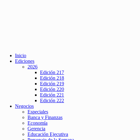
Inicio
Ediciones
2026
Edición 217
Edición 218
Edición 219
Edición 220
Edición 221
Edición 222
Negocios
Especiales
Banca y Finanzas
Economía
Gerencia
Educación Ejecutiva
Personaje de la Semana