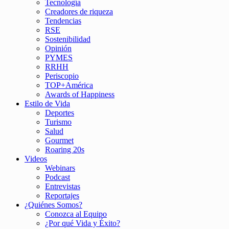
Tecnología
Creadores de riqueza
Tendencias
RSE
Sostenibilidad
Opinión
PYMES
RRHH
Periscopio
TOP+América
Awards of Happiness
Estilo de Vida
Deportes
Turismo
Salud
Gourmet
Roaring 20s
Videos
Webinars
Podcast
Entrevistas
Reportajes
¿Quiénes Somos?
Conozca al Equipo
¿Por qué Vida y Éxito?