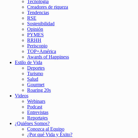
Tecnología
Creadores de riqueza
Tendencias
RSE
Sostenibilidad
Opinión
PYMES
RRHH
Periscopio
TOP+América
Awards of Happiness
Estilo de Vida
Deportes
Turismo
Salud
Gourmet
Roaring 20s
Videos
Webinars
Podcast
Entrevistas
Reportajes
¿Quiénes Somos?
Conozca al Equipo
¿Por qué Vida y Éxito?