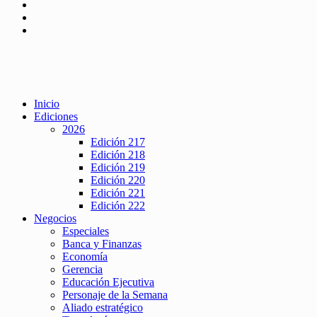
Inicio
Ediciones
2026
Edición 217
Edición 218
Edición 219
Edición 220
Edición 221
Edición 222
Negocios
Especiales
Banca y Finanzas
Economía
Gerencia
Educación Ejecutiva
Personaje de la Semana
Aliado estratégico