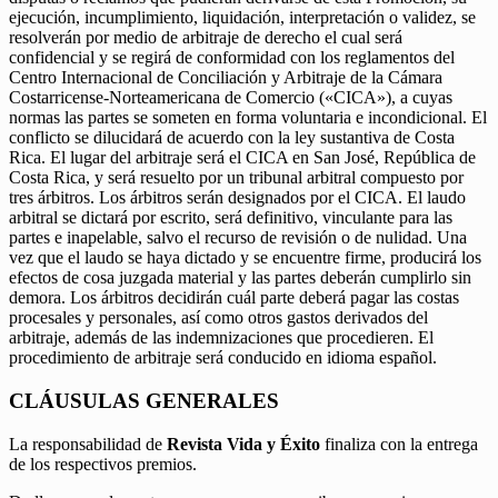
ejecución, incumplimiento, liquidación, interpretación o validez, se
resolverán por medio de arbitraje de derecho el cual será
confidencial y se regirá de conformidad con los reglamentos del
Centro Internacional de Conciliación y Arbitraje de la Cámara
Costarricense-Norteamericana de Comercio («CICA»), a cuyas
normas las partes se someten en forma voluntaria e incondicional. El
conflicto se dilucidará de acuerdo con la ley sustantiva de Costa
Rica. El lugar del arbitraje será el CICA en San José, República de
Costa Rica, y será resuelto por un tribunal arbitral compuesto por
tres árbitros. Los árbitros serán designados por el CICA. El laudo
arbitral se dictará por escrito, será definitivo, vinculante para las
partes e inapelable, salvo el recurso de revisión o de nulidad. Una
vez que el laudo se haya dictado y se encuentre firme, producirá los
efectos de cosa juzgada material y las partes deberán cumplirlo sin
demora. Los árbitros decidirán cuál parte deberá pagar las costas
procesales y personales, así como otros gastos derivados del
arbitraje, además de las indemnizaciones que procedieren. El
procedimiento de arbitraje será conducido en idioma español.
CLÁUSULAS GENERALES
La responsabilidad de
Revista Vida y Éxito
finaliza con la entrega
de los respectivos premios.