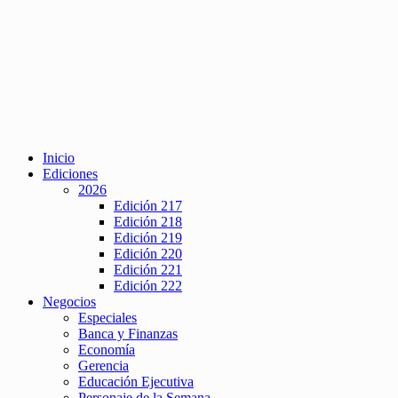
Inicio
Ediciones
2026
Edición 217
Edición 218
Edición 219
Edición 220
Edición 221
Edición 222
Negocios
Especiales
Banca y Finanzas
Economía
Gerencia
Educación Ejecutiva
Personaje de la Semana