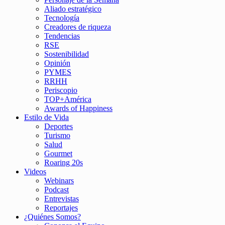
Aliado estratégico
Tecnología
Creadores de riqueza
Tendencias
RSE
Sostenibilidad
Opinión
PYMES
RRHH
Periscopio
TOP+América
Awards of Happiness
Estilo de Vida
Deportes
Turismo
Salud
Gourmet
Roaring 20s
Videos
Webinars
Podcast
Entrevistas
Reportajes
¿Quiénes Somos?