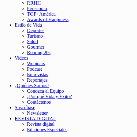
RRHH
Periscopio
TOP+América
Awards of Happiness
Estilo de Vida
Deportes
Turismo
Salud
Gourmet
Roaring 20s
Videos
Webinars
Podcast
Entrevistas
Reportajes
¿Quiénes Somos?
Conozca al Equipo
¿Por qué Vida y Éxito?
Contáctenos
Suscríbase
Newsletter
REVISTA DIGITAL
Revista digital
Ediciones Especiales