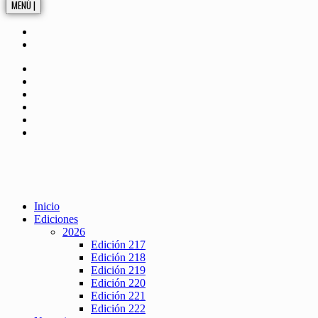
MENÚ |
Inicio
Ediciones
2026
Edición 217
Edición 218
Edición 219
Edición 220
Edición 221
Edición 222