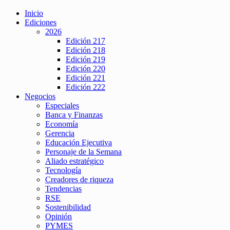
Inicio
Ediciones
2026
Edición 217
Edición 218
Edición 219
Edición 220
Edición 221
Edición 222
Negocios
Especiales
Banca y Finanzas
Economía
Gerencia
Educación Ejecutiva
Personaje de la Semana
Aliado estratégico
Tecnología
Creadores de riqueza
Tendencias
RSE
Sostenibilidad
Opinión
PYMES