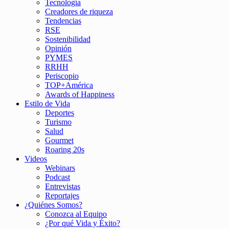
Tecnología
Creadores de riqueza
Tendencias
RSE
Sostenibilidad
Opinión
PYMES
RRHH
Periscopio
TOP+América
Awards of Happiness
Estilo de Vida
Deportes
Turismo
Salud
Gourmet
Roaring 20s
Videos
Webinars
Podcast
Entrevistas
Reportajes
¿Quiénes Somos?
Conozca al Equipo
¿Por qué Vida y Éxito?