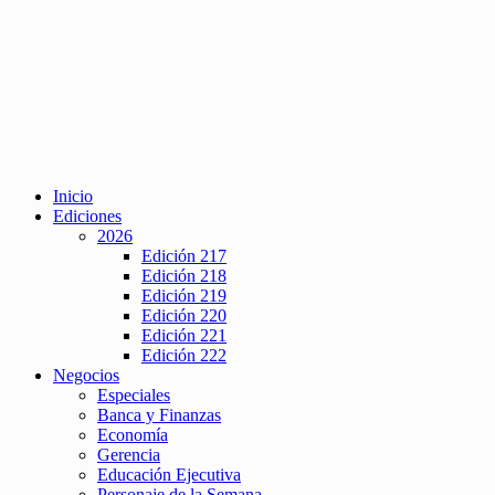
Inicio
Ediciones
2026
Edición 217
Edición 218
Edición 219
Edición 220
Edición 221
Edición 222
Negocios
Especiales
Banca y Finanzas
Economía
Gerencia
Educación Ejecutiva
Personaje de la Semana