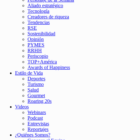
Aliado estratégico
Tecnología
Creadores de riqueza
Tendencias
RSE
Sostenibilidad
Opinión
PYMES
RRHH
Periscopio
TOP+América
Awards of Happiness
Estilo de Vida
Deportes
Turismo
Salud
Gourmet
Roaring 20s
Videos
Webinars
Podcast
Entrevistas
Reportajes
¿Quiénes Somos?