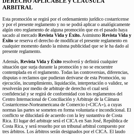
DERECHO APLICABLE y CLÁUSULA
ARBITRAL
Esta promoción se regirá por el ordenamiento jurídico costarricense
y por el presente reglamento y no se podrá aplicar o analógicamente
algún otro reglamento de alguna promoción que en el pasado haya
sacado al mercado
Revista Vida y Éxito.
Asimismo
Revista Vida y
Éxito
se reserva el derecho de modificar el presente reglamento en
cualquier momento dando la misma publicidad que se le ha dado al
presente reglamento.
Además,
Revista Vida y Éxito
resolverá y definirá cualquier
situación que surja durante la promoción y no se encuentre
contemplada en el reglamento. Todas las controversias, diferencias,
disputas o reclamos que pudieran derivarse de esta Promoción, su
ejecución, incumplimiento, liquidación, interpretación o validez, se
resolverán por medio de arbitraje de derecho el cual será
confidencial y se regirá de conformidad con los reglamentos del
Centro Internacional de Conciliación y Arbitraje de la Cámara
Costarricense-Norteamericana de Comercio («CICA»), a cuyas
normas las partes se someten en forma voluntaria e incondicional. El
conflicto se dilucidará de acuerdo con la ley sustantiva de Costa
Rica. El lugar del arbitraje será el CICA en San José, República de
Costa Rica, y será resuelto por un tribunal arbitral compuesto por
tres árbitros. Los árbitros serán designados por el CICA. El laudo