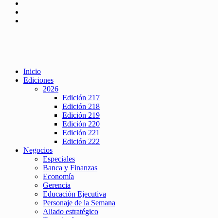
Inicio
Ediciones
2026
Edición 217
Edición 218
Edición 219
Edición 220
Edición 221
Edición 222
Negocios
Especiales
Banca y Finanzas
Economía
Gerencia
Educación Ejecutiva
Personaje de la Semana
Aliado estratégico