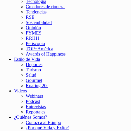
Tecnología
Creadores de riqueza
Tendencias
RSE
Sostenibilidad
Opinión
PYMES
RRHH
Periscopio
TOP+América
Awards of Happiness
Estilo de Vida
Deportes
Turismo
Salud
Gourmet
Roaring 20s
Videos
Webinars
Podcast
Entrevistas
Reportajes
¿Quiénes Somos?
Conozca al Equipo
¿Por qué Vida y Éxito?