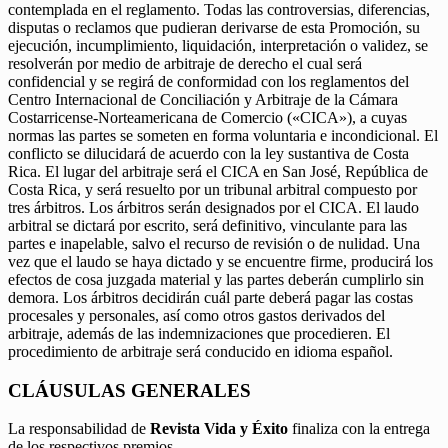
contemplada en el reglamento. Todas las controversias, diferencias,
disputas o reclamos que pudieran derivarse de esta Promoción, su
ejecución, incumplimiento, liquidación, interpretación o validez, se
resolverán por medio de arbitraje de derecho el cual será
confidencial y se regirá de conformidad con los reglamentos del
Centro Internacional de Conciliación y Arbitraje de la Cámara
Costarricense-Norteamericana de Comercio («CICA»), a cuyas
normas las partes se someten en forma voluntaria e incondicional. El
conflicto se dilucidará de acuerdo con la ley sustantiva de Costa
Rica. El lugar del arbitraje será el CICA en San José, República de
Costa Rica, y será resuelto por un tribunal arbitral compuesto por
tres árbitros. Los árbitros serán designados por el CICA. El laudo
arbitral se dictará por escrito, será definitivo, vinculante para las
partes e inapelable, salvo el recurso de revisión o de nulidad. Una
vez que el laudo se haya dictado y se encuentre firme, producirá los
efectos de cosa juzgada material y las partes deberán cumplirlo sin
demora. Los árbitros decidirán cuál parte deberá pagar las costas
procesales y personales, así como otros gastos derivados del
arbitraje, además de las indemnizaciones que procedieren. El
procedimiento de arbitraje será conducido en idioma español.
CLÁUSULAS GENERALES
La responsabilidad de
Revista Vida y Éxito
finaliza con la entrega
de los respectivos premios.