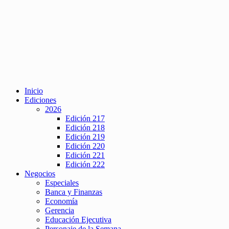
Inicio
Ediciones
2026
Edición 217
Edición 218
Edición 219
Edición 220
Edición 221
Edición 222
Negocios
Especiales
Banca y Finanzas
Economía
Gerencia
Educación Ejecutiva
Personaje de la Semana