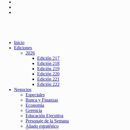
Inicio
Ediciones
2026
Edición 217
Edición 218
Edición 219
Edición 220
Edición 221
Edición 222
Negocios
Especiales
Banca y Finanzas
Economía
Gerencia
Educación Ejecutiva
Personaje de la Semana
Aliado estratégico