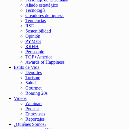
Aliado estratégico
Tecnología
Creadores de riqueza
Tendencias
RSE
Sostenibilidad
Opinión
PYMES
RRHH
Periscopio
TOP+América
Awards of Happiness
Estilo de Vida
Deportes
Turismo
Salud
Gourmet
Roaring 20s
Videos
Webinars
Podcast
Entrevistas
Reportajes
¿Quiénes Somos?