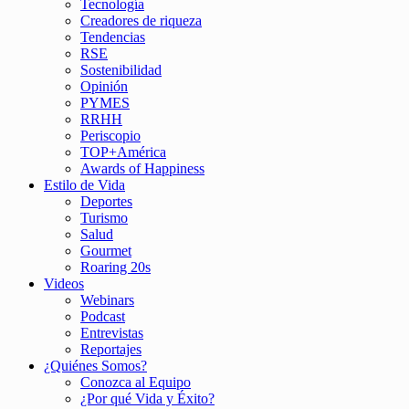
Tecnología
Creadores de riqueza
Tendencias
RSE
Sostenibilidad
Opinión
PYMES
RRHH
Periscopio
TOP+América
Awards of Happiness
Estilo de Vida
Deportes
Turismo
Salud
Gourmet
Roaring 20s
Videos
Webinars
Podcast
Entrevistas
Reportajes
¿Quiénes Somos?
Conozca al Equipo
¿Por qué Vida y Éxito?