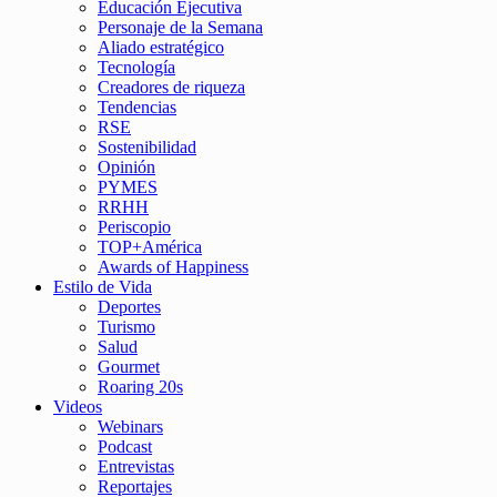
Educación Ejecutiva
Personaje de la Semana
Aliado estratégico
Tecnología
Creadores de riqueza
Tendencias
RSE
Sostenibilidad
Opinión
PYMES
RRHH
Periscopio
TOP+América
Awards of Happiness
Estilo de Vida
Deportes
Turismo
Salud
Gourmet
Roaring 20s
Videos
Webinars
Podcast
Entrevistas
Reportajes