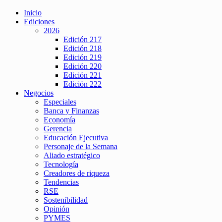
Inicio
Ediciones
2026
Edición 217
Edición 218
Edición 219
Edición 220
Edición 221
Edición 222
Negocios
Especiales
Banca y Finanzas
Economía
Gerencia
Educación Ejecutiva
Personaje de la Semana
Aliado estratégico
Tecnología
Creadores de riqueza
Tendencias
RSE
Sostenibilidad
Opinión
PYMES