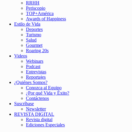
RRHH
Periscopio
TOP+América
Awards of Happiness
Estilo de Vida
Deportes
Turismo
Salud
Gourmet
Roaring 20s
Videos
Webinars
Podcast
Entrevistas
Reportajes
¿Quiénes Somos?
Conozca al Equipo
¿Por qué Vida y Éxito?
Contáctenos
Suscríbase
Newsletter
REVISTA DIGITAL
Revista digital
Ediciones Especiales