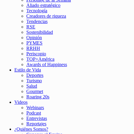
Aliado estratégico
Tecnología
Creadores de riqueza
Tendencias
RSE
Sostenibilidad
Opinión
PYMES
RRHH
Periscopio
TOP+América
Awards of Happiness
Estilo de Vida
Deportes
Turismo
Salud
Gourmet
Roaring 20s
Videos
Webinars
Podcast
Entrevistas
Reportajes
¿Quiénes Somos?