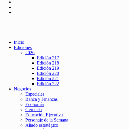
Inicio
Ediciones
2026
Edición 217
Edición 218
Edición 219
Edición 220
Edición 221
Edición 222
Negocios
Especiales
Banca y Finanzas
Economía
Gerencia
Educación Ejecutiva
Personaje de la Semana
Aliado estratégico