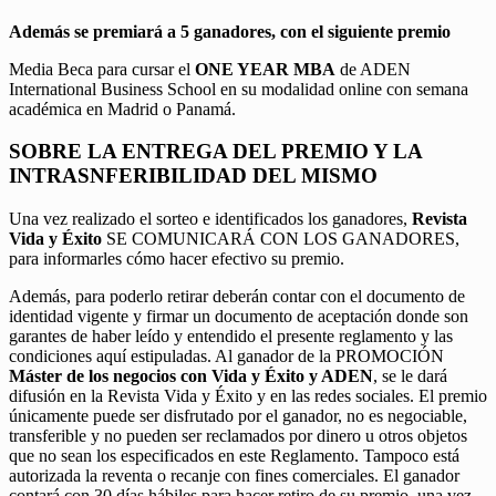
Además se premiará a 5 ganadores, con el siguiente premio
Media Beca para cursar el
ONE YEAR MBA
de ADEN
International Business School en su modalidad online con semana
académica en Madrid o Panamá.
SOBRE LA ENTREGA DEL PREMIO Y LA
INTRASNFERIBILIDAD DEL MISMO
Una vez realizado el sorteo e identificados los ganadores,
Revista
Vida y Éxito
SE COMUNICARÁ CON LOS GANADORES,
para informarles cómo hacer efectivo su premio.
Además, para poderlo retirar deberán contar con el documento de
identidad vigente y firmar un documento de aceptación donde son
garantes de haber leído y entendido el presente reglamento y las
condiciones aquí estipuladas. Al ganador de la PROMOCIÓN
Máster de los negocios con Vida y Éxito y ADEN
, se le dará
difusión en la Revista Vida y Éxito y en las redes sociales. El premio
únicamente puede ser disfrutado por el ganador, no es negociable,
transferible y no pueden ser reclamados por dinero u otros objetos
que no sean los especificados en este Reglamento. Tampoco está
autorizada la reventa o recanje con fines comerciales. El ganador
contará con 30 días hábiles para hacer retiro de su premio, una vez