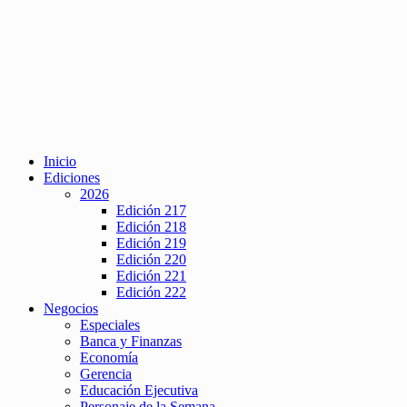
Inicio
Ediciones
2026
Edición 217
Edición 218
Edición 219
Edición 220
Edición 221
Edición 222
Negocios
Especiales
Banca y Finanzas
Economía
Gerencia
Educación Ejecutiva
Personaje de la Semana