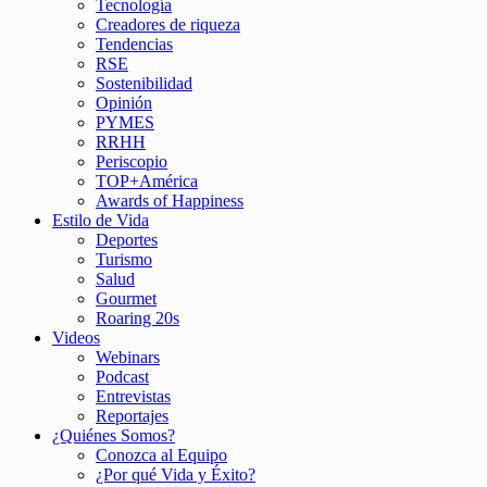
Tecnología
Creadores de riqueza
Tendencias
RSE
Sostenibilidad
Opinión
PYMES
RRHH
Periscopio
TOP+América
Awards of Happiness
Estilo de Vida
Deportes
Turismo
Salud
Gourmet
Roaring 20s
Videos
Webinars
Podcast
Entrevistas
Reportajes
¿Quiénes Somos?
Conozca al Equipo
¿Por qué Vida y Éxito?