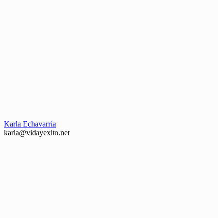
Karla Echavarría
karla@vidayexito.net